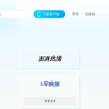
登录
下载客户端
无障碍
查看更多