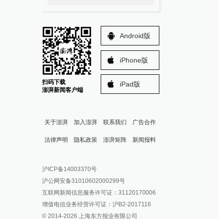
Android版
iPhone版
扫码下载
iPad版
澎湃新闻客户端
关于澎湃
加入澎湃
联系我们
广告合作
法律声明
隐私政策
澎湃矩阵
新闻报料
报料热线: 021-962866
澎湃新闻微博
沪ICP备14003370号
报料邮箱: news@thepaper.cn
澎湃新闻公众号
沪公网安备31010602000299号
澎湃新闻抖音号
互联网新闻信息服务许可证：31120170006
派生万物开放平台
增值电信业务经营许可证：沪B2-2017116
© 2014-
2026
上海东方报业有限公司
IP SHANGHAI