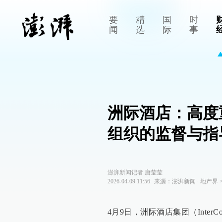
要
精
国
时
闻
选
际
事
洲际酒店：高度
组织的监督与指
澎湃新闻记者 唐莹莹
2026-04-09 11:56
来源：
澎湃新闻
∙
地产界
4月9日，洲际酒店集团（InterConti