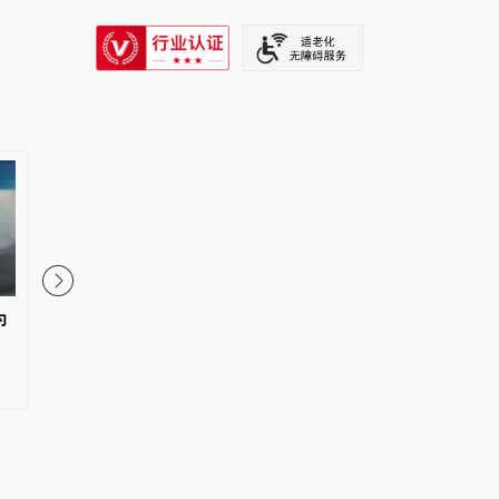
SIXTH TONE
为
溶酶体年龄密码：衰老导致组织
中消协：上半年为消费
中特定代谢物水平显著升高
济损失4.47亿元