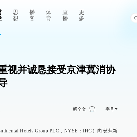
财
思
播
体
直
更
经
想
客
育
播
多
重视并诚恳接受京津冀消协
导
听全文
字号
>
nental Hotels Group PLC，NYSE：IHG）向澎湃新