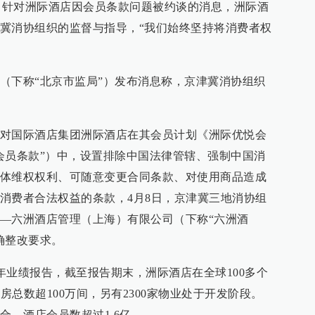
n）回应称，针对洲际酒店因会员条款问题被约谈的消息，洲际酒
冀消协组织的监督与指导，“我们始终坚持将消费者权
（下称“北京市监局”）发布消息称，京津冀消协组织
对国际酒店集团洲际酒店在其会员计划《洲际优悦会
会员条款”）中，设置排除中国法律管辖、强制中国消
体维权权利、可随意变更合同条款、对使用商品造成
消费者合法权益的条款，4月8日，京津冀三地消协组
—六洲酒店管理（上海）有限公司（下称“六洲酒
确整改要求。
5年业绩报告，截至报告期末，洲际酒店在全球100多个
房总数超100万间，另有2300家物业处于开发阶段。
合，酒店会员数超过1.6亿。