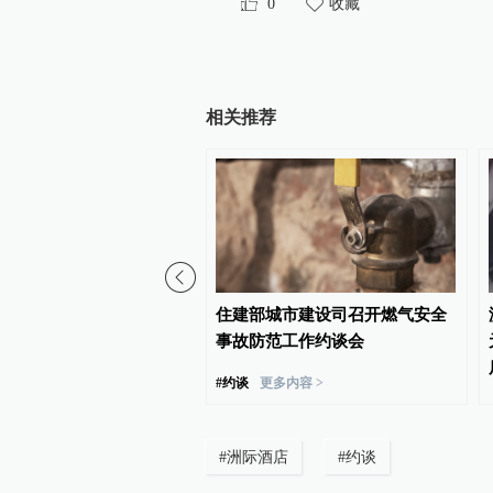
0
收藏
相关推荐
：上半年为消费者挽回经
住建部城市建设司召开燃气安全
.47亿元
事故防范工作约谈会
#
约谈
更多内容 >
#
洲际酒店
#
约谈