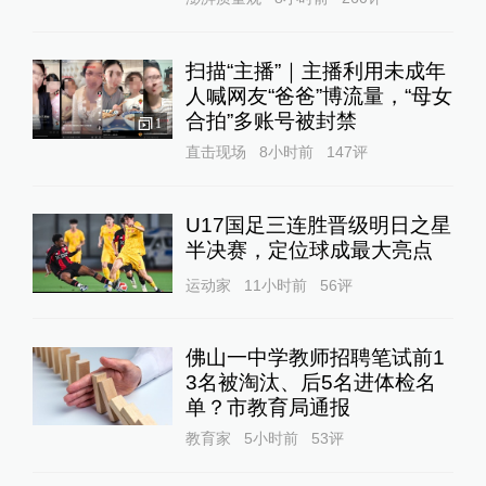
扫描“主播”｜主播利用未成年
人喊网友“爸爸”博流量，“母女
合拍”多账号被封禁
1
直击现场
8小时前
147
评
U17国足三连胜晋级明日之星
半决赛，定位球成最大亮点
运动家
11小时前
56
评
佛山一中学教师招聘笔试前1
3名被淘汰、后5名进体检名
单？市教育局通报
教育家
5小时前
53
评