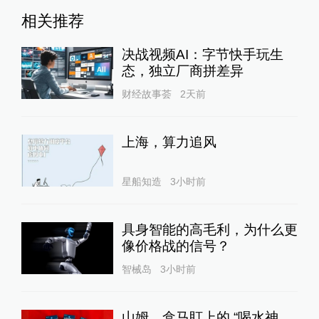
相关推荐
决战视频AI：字节快手玩生
态，独立厂商拼差异
财经故事荟
2天前
上海，算力追风
星船知造
3小时前
具身智能的高毛利，为什么更
像价格战的信号？
智械岛
3小时前
山姆、盒马盯上的 “喝水神