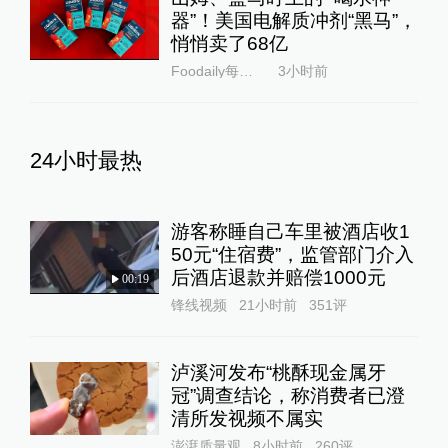
器”！美国电解质冲剂“黑马”，
悄悄卖了68亿
Foodaily每日食品
3小时前
24小时最热
游客称睡自己车里被酒店收1
50元“住宿费”，监管部门介入
后酒店退款并赔偿1000元
00:19
锋线视频
21小时前
351
评
泸溪河发布“桃酥现金属牙
冠”调查结论，称消费者已澄
清所发视频不属实
澎湃质量观
8小时前
260
评