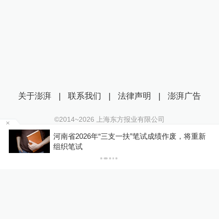
关于澎湃
|
联系我们
|
法律声明
|
澎湃广告
©2014~
2026
上海东方报业有限公司
沪ICP证：沪B2-20170116 | 沪ICP备14003370号
重新
内地居民买香港保险收益要缴税？税务总局回
互联网新闻信息服务许可证：31120170006
应：并非新政，更不是专门针对香港保险市场，
无需过度解读
沪公网安备 31010602000299号