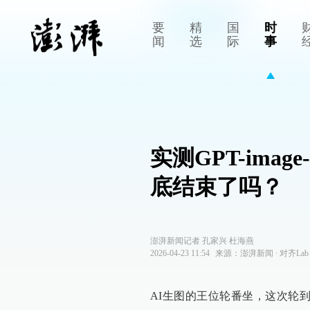
要
精
国
时
闻
选
际
事
实测GPT-ima
底结束了吗？
澎湃新闻记者 孔家兴 杜海燕
2026-04-23 11:54
来源：
澎湃新闻
∙
对齐Lab
AI生图的王位轮番坐，这次轮到了GP