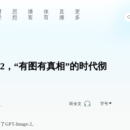
财
思
播
体
直
更
经
想
客
育
播
多
ge-2，“有图有真相”的时代彻
听全文
字号
>
T-Image-2。