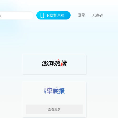
登录
下载客户端
无障碍
查看更多