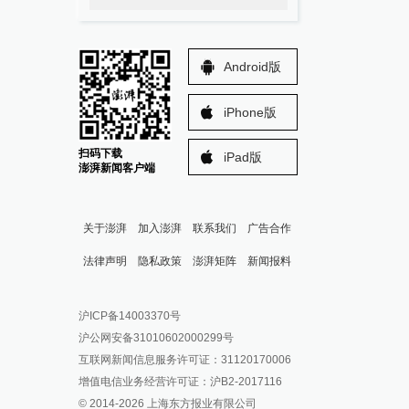
Android版
iPhone版
扫码下载
iPad版
澎湃新闻客户端
关于澎湃
加入澎湃
联系我们
广告合作
法律声明
隐私政策
澎湃矩阵
新闻报料
报料热线: 021-962866
澎湃新闻微博
沪ICP备14003370号
报料邮箱: news@thepaper.cn
澎湃新闻公众号
沪公网安备31010602000299号
澎湃新闻抖音号
互联网新闻信息服务许可证：31120170006
派生万物开放平台
增值电信业务经营许可证：沪B2-2017116
© 2014-
2026
上海东方报业有限公司
IP SHANGHAI