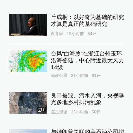
丘成桐：以好奇为基础的研究
才算是真正的基础研究
教育家
19小时前
84
评
台风“白海豚”在浙江台州玉环
沿海登陆，中心附近最大风力
14级
绿政公署
21小时前
81
评
良田被毁、污水入河，央视曝
光多地乡村排污乱象
1
直击现场
15小时前
50
评
与特朗普关联的美石油公司拟