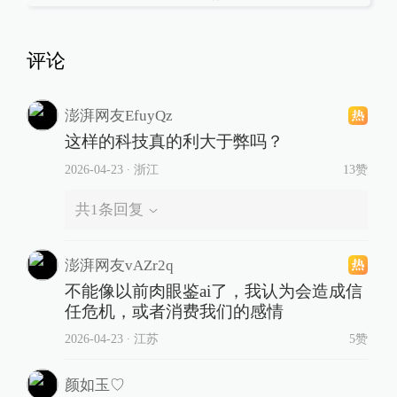
评论
澎湃网友EfuyQz
这样的科技真的利大于弊吗？
2026-04-23
∙ 浙江
13赞
共
1
条回复
澎湃网友vAZr2q
不能像以前肉眼鉴ai了，我认为会造成信
任危机，或者消费我们的感情
2026-04-23
∙ 江苏
5赞
颜如玉♡