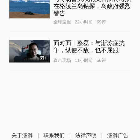
在格陵兰岛钻探，岛政府强烈
警告
全球速报
22小时前
69
评
面对面丨蔡磊：与渐冻症抗
争，纵使不敌，也不屈服
1
直击现场
11小时前
56
评
关于澎湃
|
联系我们
|
法律声明
|
澎湃广告