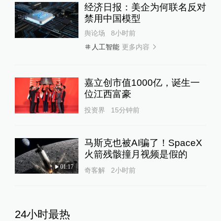
经济日报：美企为何联名反对
禁用中国模型
舆论场
8小时前
更多内容
人工智能
嘉立创市值1000亿，诞生一
位江西富豪
投资界
15分钟前
马斯克也被AI骗了！SpaceX
火箭残骸撞月视频是假的
01:17
奇客解
2小时前
24小时最热