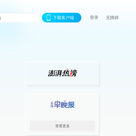
登录
下载客户端
无障碍
查看更多