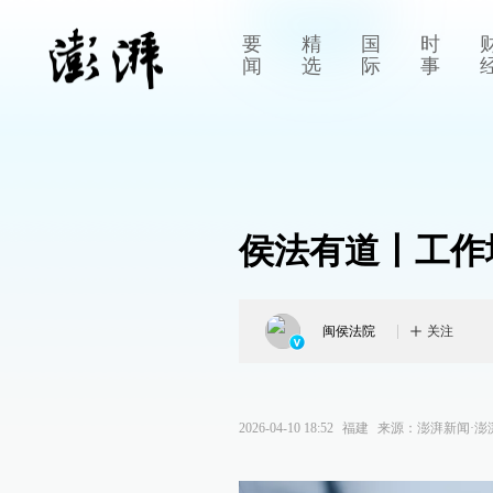
要
精
国
时
闻
选
际
事
侯法有道丨工作
闽侯法院
关注
2026-04-10 18:52
福建
来源：
澎湃新闻·澎