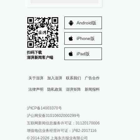
Android版
iPhone版
扫码下载
iPad版
澎湃新闻客户端
关于澎湃
加入澎湃
联系我们
广告合作
法律声明
隐私政策
澎湃矩阵
新闻报料
报料热线: 021-962866
澎湃新闻微博
沪ICP备14003370号
报料邮箱: news@thepaper.cn
澎湃新闻公众号
沪公网安备31010602000299号
澎湃新闻抖音号
互联网新闻信息服务许可证：31120170006
派生万物开放平台
增值电信业务经营许可证：沪B2-2017116
© 2014-
2026
上海东方报业有限公司
IP SHANGHAI