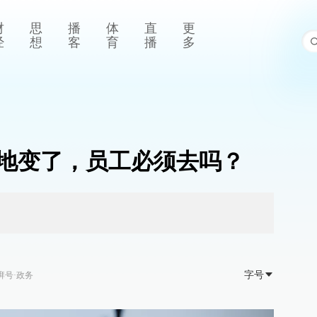
财
思
播
体
直
更
经
想
客
育
播
多
地变了，员工必须去吗？
字号
湃号·政务