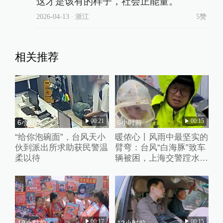
这才是该有的样子，社会正能量。
2026-04-13
∙ 浙江
5赞
相关推荐
00:21
00:15
6小时前
6小时前
“给你泡碗面”，台风天小
暖侬心丨风雨中最坚实的
伙到派出所求助获民警温
臂弯：台风“白海豚”致车
柔以待
辆被困，上海交警蹚水抱
出孩子
00:17
00:15
12小时前
12小时前