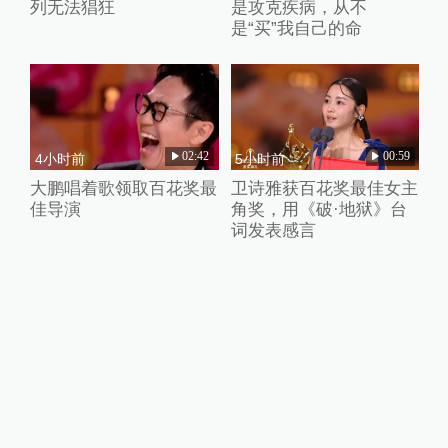
列无法猖狂
是攻克疾病，从不
是“买”我自己的命
02:42
00:59
4小时前
5小时前
大鹏唱着歌领取百花奖最
卫诗雅获百花奖最佳女主
佳导演
角奖，用《破·地狱》台
词发表感言