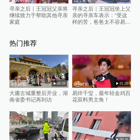
寻亲之后｜王冠冠父亲将
寻亲之后｜王冠冠坐上父
继续致力于帮助其他寻亲
亲的寻亲车表示：“受这
家庭
样的苦，爸爸太不容易
了”
热门推荐
00:59
01:20
4小时前
5小时前
大庸古城重整后开业，湖
易烊千玺，最年轻金鸡百
南省委书记再到访
花双料男主角！
00:50
00:26