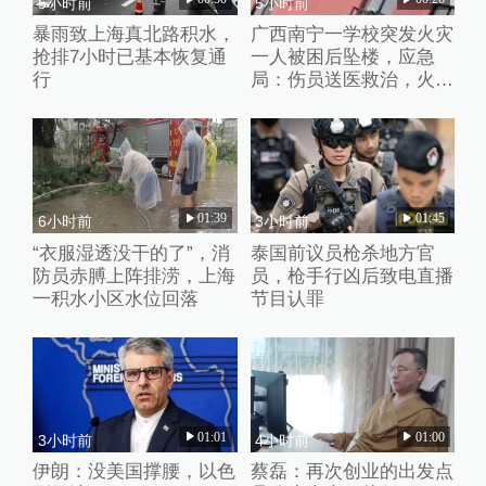
5小时前
5小时前
暴雨致上海真北路积水，
广西南宁一学校突发火灾
抢排7小时已基本恢复通
一人被困后坠楼，应急
行
局：伤员送医救治，火灾
处置完毕
01:39
01:45
6小时前
3小时前
“衣服湿透没干的了”，消
泰国前议员枪杀地方官
防员赤膊上阵排涝，上海
员，枪手行凶后致电直播
一积水小区水位回落
节目认罪
01:01
01:00
3小时前
4小时前
伊朗：没美国撑腰，以色
蔡磊：再次创业的出发点