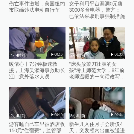
伤亡事件激增，美国纽约
女子利用平台漏洞0元薅
市取缔违法电动自行车
3000多台电器，警方：
已依法采取刑事强制措施
00:16
00:35
4小时前
2小时前
暖侬心丨7分钟极速救
“床头放菜刀壮胆的女
援，上海吴淞海事救助长
孩”考上师范大学，8年前
江口意外落水人员
老师温暖的一句话改写了
她的人生
00:19
00:44
2小时前
3小时前
游客睡自己车里被酒店收
新生儿入住月子会所仅4
150元“住宿费”，监管部
天，突发颅内出血被送进