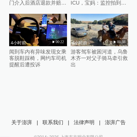
门介入后酒店退款并赔偿
ICU，宝妈：监控拍到护
1000元
理人员扇婴儿耳光
00:22
00:38
4小时前
4小时前
闻到车内有异味发现女乘
游客驾车被困河道，乌鲁
客脱鞋踩椅，网约车司机
木齐一对父子骑马牵引救
提醒后遭投诉
出
关于澎湃
|
联系我们
|
法律声明
|
澎湃广告
©2014~
2026
上海东方报业有限公司