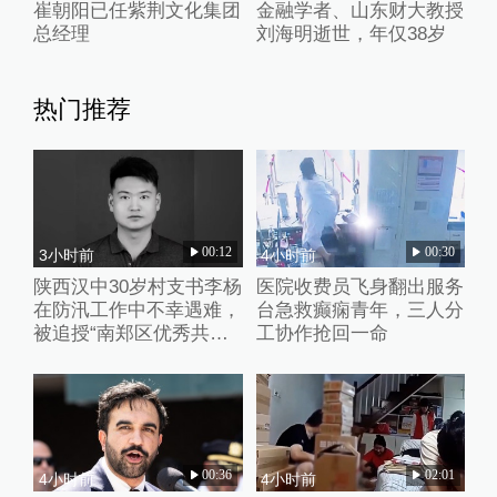
崔朝阳已任紫荆文化集团
金融学者、山东财大教授
总经理
刘海明逝世，年仅38岁
热门推荐
00:12
00:30
3小时前
4小时前
陕西汉中30岁村支书李杨
医院收费员飞身翻出服务
在防汛工作中不幸遇难，
台急救癫痫青年，三人分
被追授“南郑区优秀共产
工协作抢回一命
党员”称号
00:36
02:01
4小时前
4小时前