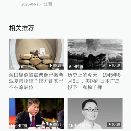
2026-04-13
∙ 江西
相关推荐
00:29
00:59
7小时前
9小时前
海口疑似被盗佛像已搬离
历史上的今天｜1945年8
观复博物馆？馆方证实已
月6日，美国向日本广岛
不在原展位
投下一颗原子弹
00:31
00:29
11小时前
15小时前