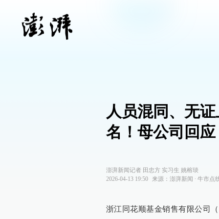
人员混同、无证
名！母公司回应
澎湃新闻记者 田忠方 实习生 姚榕琰
2026-04-13 19:50
来源：
澎湃新闻
∙
牛市点
浙江同花顺基金销售有限公司（