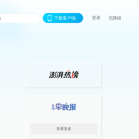
登录
下载客户端
无障碍
查看更多