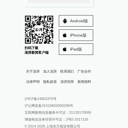
Android版
iPhone版
扫码下载
iPad版
澎湃新闻客户端
关于澎湃
加入澎湃
联系我们
广告合作
法律声明
隐私政策
澎湃矩阵
新闻报料
报料热线: 021-962866
澎湃新闻微博
沪ICP备14003370号
报料邮箱: news@thepaper.cn
澎湃新闻公众号
沪公网安备31010602000299号
澎湃新闻抖音号
互联网新闻信息服务许可证：31120170006
派生万物开放平台
增值电信业务经营许可证：沪B2-2017116
© 2014-
2026
上海东方报业有限公司
IP SHANGHAI