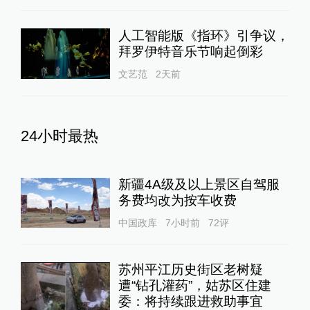
人工智能版《指环》引争议，
拜罗伊特音乐节响起倒彩
文艺范
2天前
24小时最热
新疆4A级及以上景区自驾服
务费均改为按车收费
中国政库
7小时前
72
评
苏州平江历史街区老树疑
遭“钻孔灌药”，姑苏区住建
委：将持续跟进救助事宜