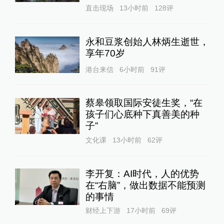
直击现场
13小时前
128
评
永和豆浆创始人林炳生逝世，
享年70岁
港台来信
6小时前
91
评
蔡皋领取国际安徒生奖，“在
孩子们心底种下真善美的种
子”
文化课
13小时前
62
评
李开复：AI时代，人的优势
在“右脑”，做出数据不能预测
的事情
财经上下游
17小时前
69
评