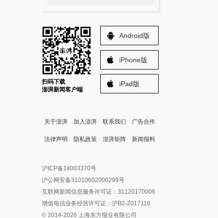
Android版
iPhone版
扫码下载
iPad版
澎湃新闻客户端
关于澎湃
加入澎湃
联系我们
广告合作
法律声明
隐私政策
澎湃矩阵
新闻报料
报料热线: 021-962866
澎湃新闻微博
沪ICP备14003370号
报料邮箱: news@thepaper.cn
澎湃新闻公众号
沪公网安备31010602000299号
澎湃新闻抖音号
互联网新闻信息服务许可证：31120170006
派生万物开放平台
增值电信业务经营许可证：沪B2-2017116
© 2014-
2026
上海东方报业有限公司
IP SHANGHAI