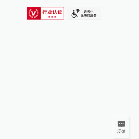
SIXTH TONE
反馈