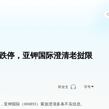
导致跌停，亚钾国际澄清老挝限
听全文
字号
>
停，亚钾国际（000893）紧急澄清多条不实信息。