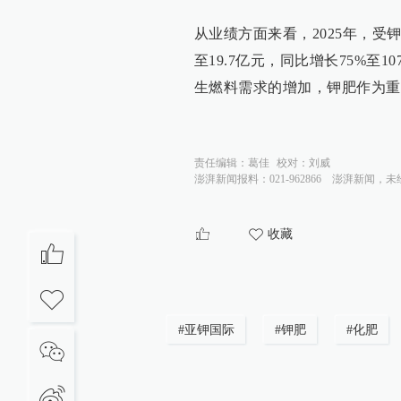
从业绩方面来看，2025年，受
至19.7亿元，同比增长75%
生燃料需求的增加，钾肥作为重
责任编辑：
葛佳
校对：
刘威
澎湃新闻报料：021-962866
澎湃新闻，未
收藏
#
亚钾国际
#
钾肥
#
化肥