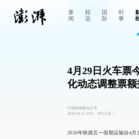
要
精
国
时
闻
选
际
事
4月29日火车
化动态调整票额
中国铁路微信公号
2026-04-15 10:01
10%公司
>
2026年铁路五一假期运输自4