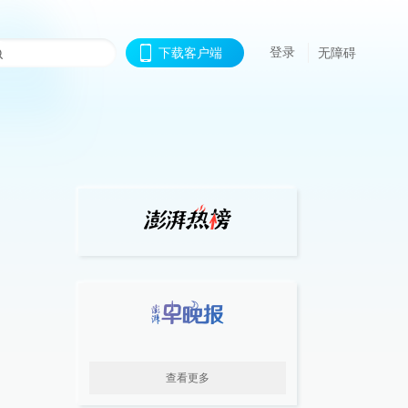
登录
下载客户端
无障碍
查看更多