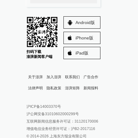
Android版
iPhone版
扫码下载
iPad版
澎湃新闻客户端
关于澎湃
加入澎湃
联系我们
广告合作
法律声明
隐私政策
澎湃矩阵
新闻报料
报料热线: 021-962866
澎湃新闻微博
沪ICP备14003370号
报料邮箱: news@thepaper.cn
澎湃新闻公众号
沪公网安备31010602000299号
澎湃新闻抖音号
互联网新闻信息服务许可证：31120170006
派生万物开放平台
增值电信业务经营许可证：沪B2-2017116
© 2014-
2026
上海东方报业有限公司
IP SHANGHAI