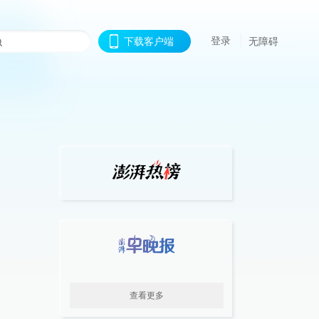
登录
下载客户端
无障碍
查看更多