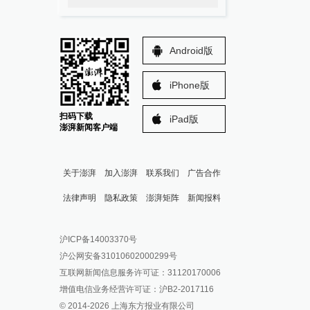
Android版
iPhone版
扫码下载
iPad版
澎湃新闻客户端
关于澎湃
加入澎湃
联系我们
广告合作
法律声明
隐私政策
澎湃矩阵
新闻报料
报料热线: 021-962866
澎湃新闻微博
沪ICP备14003370号
报料邮箱: news@thepaper.cn
澎湃新闻公众号
沪公网安备31010602000299号
澎湃新闻抖音号
互联网新闻信息服务许可证：31120170006
派生万物开放平台
增值电信业务经营许可证：沪B2-2017116
© 2014-
2026
上海东方报业有限公司
IP SHANGHAI