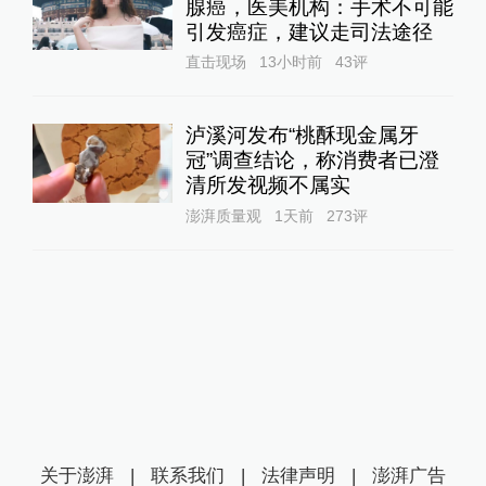
腺癌，医美机构：手术不可能
引发癌症，建议走司法途径
直击现场
13小时前
43
评
泸溪河发布“桃酥现金属牙
冠”调查结论，称消费者已澄
清所发视频不属实
澎湃质量观
1天前
273
评
关于澎湃
|
联系我们
|
法律声明
|
澎湃广告