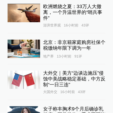
欧洲燃烧之夏：33万人大撤
离，一个升温世界的“哨兵事
件”
澎湃世界观
16小时前
43
评
北京：非京籍家庭购房社保个
税缴纳年限下调为一年
地产界
13小时前
91
评
大外交｜美方“边谈边施压”侵
蚀中美战略稳定基础，中方反
制“一日三连”
大国外交
16小时前
43
评
女子称丰胸术9个月后确诊乳