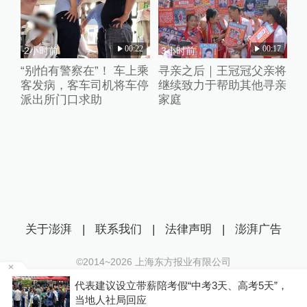
00:22
00:17
2小时前
3小时前
“别怕有警察在”！ 车上乘
寻亲之后｜王冠冠父亲将
客发病，客车司机将车停
继续致力于帮助其他寻亲
派出所门口求助
家庭
关于澎湃
|
联系我们
|
法律声明
|
澎湃广告
©2014~
2026
上海东方报业有限公司
沪ICP证：沪B2-20170116 | 沪ICP备14003370号
俊一
代表建议设立带薪陪考假“中考3天、高考5天”，
互联网新闻信息服务许可证：31120170006
当地人社局回应