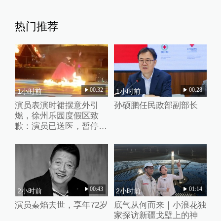
拒并默默打扫干净
热门推荐
00:32
00:28
1小时前
1小时前
演员表演时裙摆意外引
孙硕鹏任民政部副部长
燃，徐州乐园度假区致
歉：演员已送医，暂停火
焰类演出
00:43
01:14
2小时前
2小时前
演员秦焰去世，享年72岁
底气从何而来｜小浪花独
家探访新疆戈壁上的神