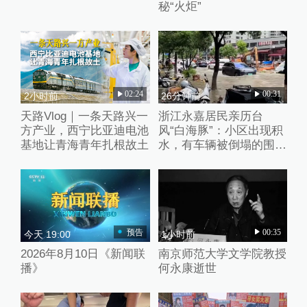
秘“火炬”
02:24
00:31
2小时前
26分钟前
天路Vlog｜一条天路兴一
浙江永嘉居民亲历台
方产业，西宁比亚迪电池
风“白海豚”：小区出现积
基地让青海青年扎根故土
水，有车辆被倒塌的围墙
砸中
预告
00:35
今天 19:00
1小时前
2026年8月10日《新闻联
南京师范大学文学院教授
播》
何永康逝世