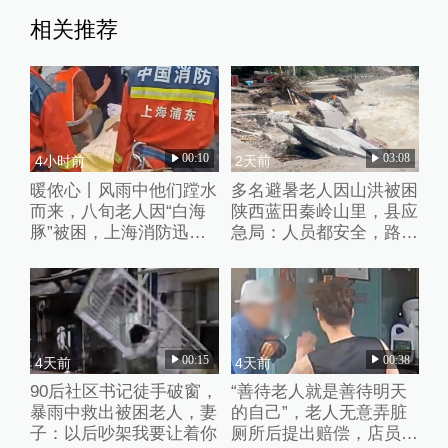
相关推荐
00:10
03:08
4小时前
2天前
暖侬心丨风雨中他们蹚水
多名避暑老人因山洪被困
而来，八旬老人因“白海
陕西蓝田秦岭山里，县应
豚”被困，上海消防迅速
急局：人员都安全，路暂
救助
时没通
00:15
00:38
4天前
4天前
90后社区书记徒手破窗，
“善待老人就是善待明天
暴雨中救出被困老人，妻
的自己”，老人无意弄脏
子：以后吵架我要让着你
厕所后提出赔偿，店员婉