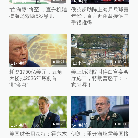
9小时前
9小时前
“白海豚”将至 ，直升机驰
侯英超助阵上海乒乓球嘉
援海岛救助5岁患儿
年华，直言近距离接触国
手很难得
00:21
00:34
11小时前
13小时前
耗资1750亿美元，五角
美上诉法院叫停白宫宴会
大楼拟2026年底前首
厅施工，特朗普怒了：国
测“金穹”
家耻辱！
00:26
01:11
13小时前
6小时前
美国财长贝森特：霍尔木
伊朗：重开海峡需美国接