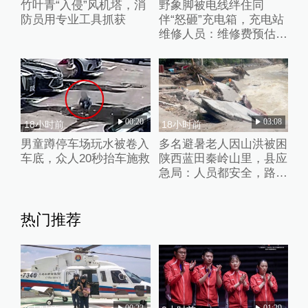
竹叶青“入侵”风机塔，消
野象脚被电线绊住同
防员用专业工具抓获
伴“怒砸”充电箱，充电站
维修人员：维修费预估2
万元
00:20
03:08
18小时前
18小时前
男童蹲停车场玩水被卷入
多名避暑老人因山洪被困
车底，众人20秒抬车施救
陕西蓝田秦岭山里，县应
急局：人员都安全，路暂
时没通
热门推荐
00:22
01:29