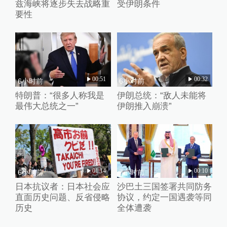
兹海峡将逐步失去战略重
受伊朗条件
要性
00:51
00:32
6小时前
6小时前
特朗普：“很多人称我是
伊朗总统：“敌人未能将
最伟大总统之一”
伊朗推入崩溃”
01:14
00:10
6小时前
7小时前
日本抗议者：日本社会应
沙巴土三国签署共同防务
直面历史问题、反省侵略
协议，约定一国遇袭等同
历史
全体遭袭