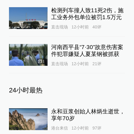
检测列车撞人致11死2伤，施
工业务外包单位被罚1.5万元
直击现场
12小时前
40
评
河南西平县“7·30”故意伤害案
件犯罪嫌疑人夏某钢被抓获
1
直击现场
12小时前
21
评
24小时最热
永和豆浆创始人林炳生逝世，
享年70岁
港台来信
12小时前
97
评