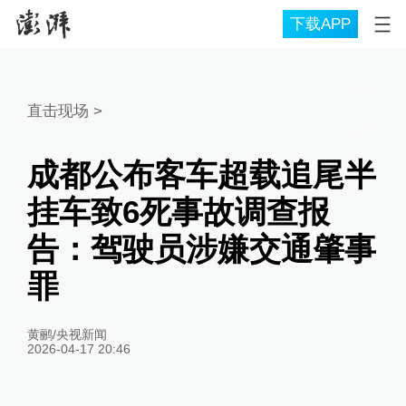
下载APP
直击现场
>
成都公布客车超载追尾半
挂车致6死事故调查报
告：驾驶员涉嫌交通肇事
罪
黄鹂/央视新闻
2026-04-17 20:46