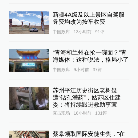
新疆4A级及以上景区自驾服
务费均改为按车收费
中国政库
13小时前
91
评
“青海和兰州在抢一碗面？”青
海媒体：这种说法，格局小了
中国政库
9小时前
37
评
苏州平江历史街区老树疑
遭“钻孔灌药”，姑苏区住建
委：将持续跟进救助事宜
直击现场
18小时前
131
评
蔡皋领取国际安徒生奖，“在