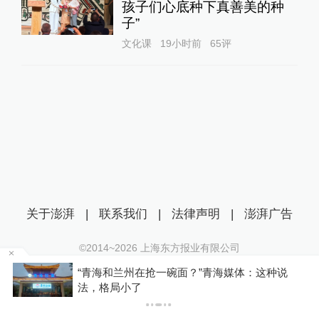
孩子们心底种下真善美的种
子”
文化课
19小时前
65
评
关于澎湃
|
联系我们
|
法律声明
|
澎湃广告
©2014~
2026
上海东方报业有限公司
沪ICP证：沪B2-20170116 | 沪ICP备14003370号
种说
河南西平县“7·30”故意伤害案件犯罪嫌疑人夏某
互联网新闻信息服务许可证：31120170006
钢被抓获
沪公网安备 31010602000299号