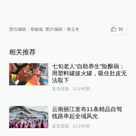
责任编辑：
柴敏懿
图片编辑：
蒋立冬
32
相关推荐
七旬老人“自助养生”险酿祸：
用塑料罐拔火罐，吸住肚皮无
法取下
直击现场
11小时前
云南丽江发布11条精品自驾
线路串起全域风光
直击现场
11小时前