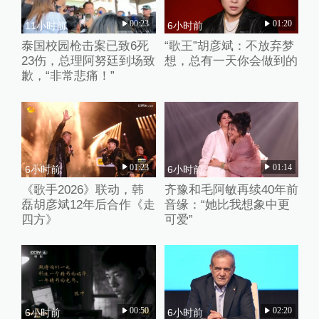
00:23
01:20
11小时前
6小时前
泰国校园枪击案已致6死
“歌王”胡彦斌：不放弃梦
23伤，总理阿努廷到场致
想，总有一天你会做到的
歉，“非常悲痛！”
01:23
01:14
6小时前
6小时前
《歌手2026》联动，韩
齐豫和毛阿敏再续40年前
磊胡彦斌12年后合作《走
音缘：“她比我想象中更
四方》
可爱”
00:50
02:20
6小时前
6小时前