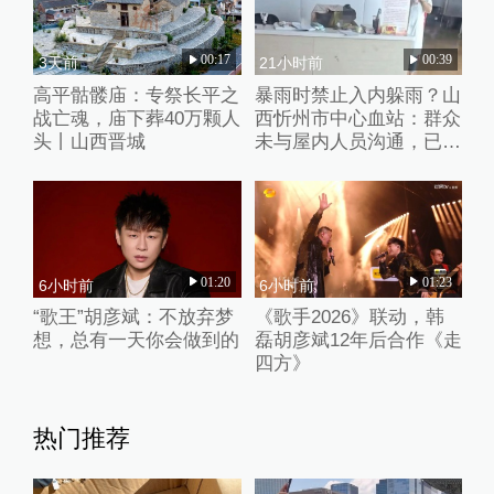
00:17
00:39
3天前
21小时前
高平骷髅庙：专祭长平之
暴雨时禁止入内躲雨？山
战亡魂，庙下葬40万颗人
西忻州市中心血站：群众
头丨山西晋城
未与屋内人员沟通，已批
评教育工作人员
01:20
01:23
6小时前
6小时前
“歌王”胡彦斌：不放弃梦
《歌手2026》联动，韩
想，总有一天你会做到的
磊胡彦斌12年后合作《走
四方》
热门推荐