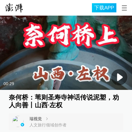
下载APP
00:29
奈何桥：苇则圣寿寺神话传说泥塑，劝
人向善丨山西·左权
瑞视觉
人文旅行领域创作者