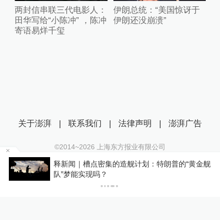
两封信串联三代电影人：
伊朗总统：“美国惊讶于
田华写给“小陈冲” ，陈冲
伊朗还没崩溃”
寄语易烊千玺
关于澎湃
|
联系我们
|
法律声明
|
澎湃广告
©2014~
2026
上海东方报业有限公司
沪ICP证：沪B2-20170116 | 沪ICP备14003370号
天
释新闻｜槽点密集的造舰计划：特朗普的“黄金舰
互联网新闻信息服务许可证：31120170006
队”梦能实现吗？
沪公网安备 31010602000299号