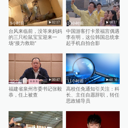
02:17
00:17
9小时前
10小时前
台风来临前，没等来妈妈
中国游客打卡景福宫偶遇
的三只松鼠宝宝迎来一
李在明，这位韩国总统拿
场“接力救助”
起手机自拍合影
00:47
00:36
10小时前
11小时前
福建省泉州市委书记张毅
高校任免通知引关注：科
恭，任上被查
长、主任自愿辞职，转任
思政辅导员