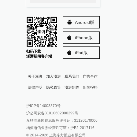
Android版
iPhone版
扫码下载
iPad版
澎湃新闻客户端
关于澎湃
加入澎湃
联系我们
广告合作
法律声明
隐私政策
澎湃矩阵
新闻报料
报料热线: 021-962866
澎湃新闻微博
沪ICP备14003370号
报料邮箱: news@thepaper.cn
澎湃新闻公众号
沪公网安备31010602000299号
澎湃新闻抖音号
互联网新闻信息服务许可证：31120170006
派生万物开放平台
增值电信业务经营许可证：沪B2-2017116
© 2014-
2026
上海东方报业有限公司
IP SHANGHAI