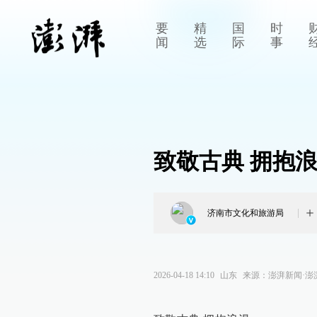
要
精
国
时
闻
选
际
事
致敬古典 拥抱
济南市文化和旅游局
2026-04-18 14:10
山东
来源：
澎湃新闻·澎