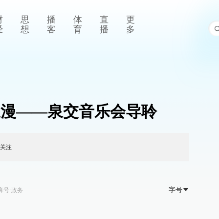
财
思
播
体
直
更
经
想
客
育
播
多
浪漫——泉交音乐会导聆
关注
字号
湃号·政务