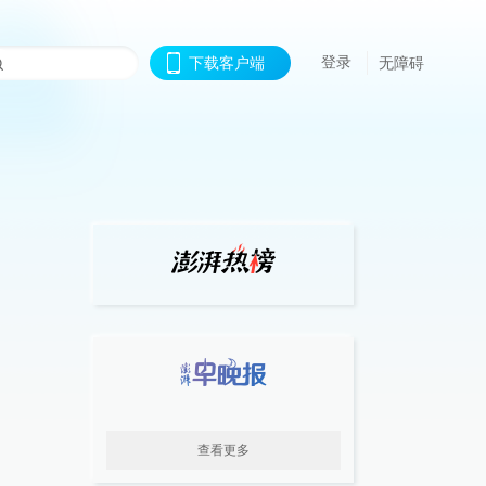
登录
下载客户端
无障碍
查看更多