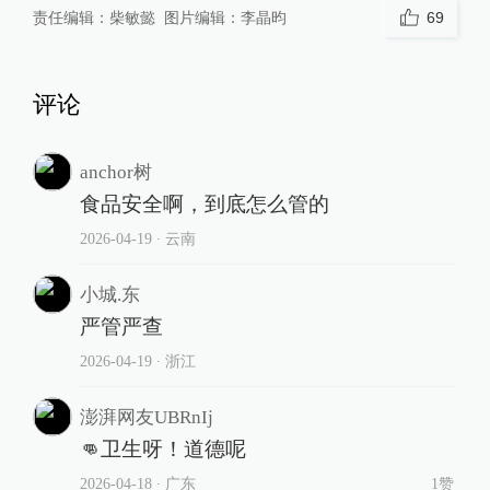
责任编辑：
柴敏懿
图片编辑：
李晶昀
69
评论
anchor树
食品安全啊，到底怎么管的
2026-04-19
∙ 云南
小城.东
严管严查
2026-04-19
∙ 浙江
澎湃网友UBRnIj
👊卫生呀！道德呢
2026-04-18
∙ 广东
1赞