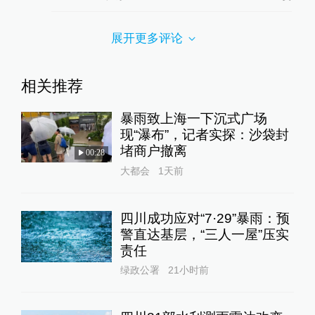
展开更多评论
相关推荐
暴雨致上海一下沉式广场
现“瀑布”，记者实探：沙袋封
堵商户撤离
00:28
大都会
1天前
四川成功应对“7·29”暴雨：预
警直达基层，“三人一屋”压实
责任
绿政公署
21小时前