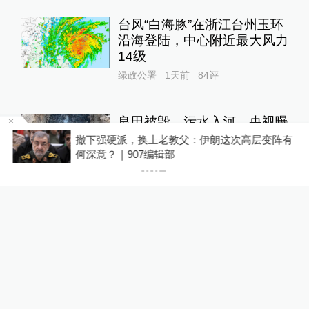
台风“白海豚”在浙江台州玉环
沿海登陆，中心附近最大风力
14级
绿政公署
1天前
84
评
良田被毁、污水入河，央视曝
光多地乡村排污乱象
，
撤下强硬派，换上老教父：伊朗这次高层变阵有
何深意？｜907编辑部
1
直击现场
17小时前
59
评
与特朗普关联的美石油公司拟
在格陵兰岛钻探，岛政府强烈
警告
全球速报
1天前
72
评
面对面丨蔡磊：与渐冻症抗