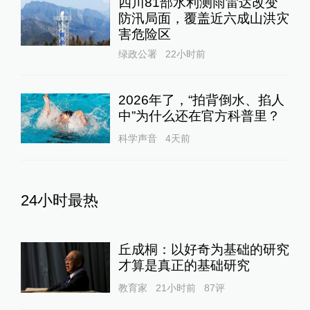
四川81部水利测雨雷达改变
防汛局面，覆盖近六成山洪灾
害危险区
绿政公署
22小时前
2026年了，“拍背倒水、掐人
中”为什么还在官方科普里？
科学声音
4天前
24小时最热
丘成桐：以好奇为基础的研究
才算是真正的基础研究
教育家
21小时前
87
评