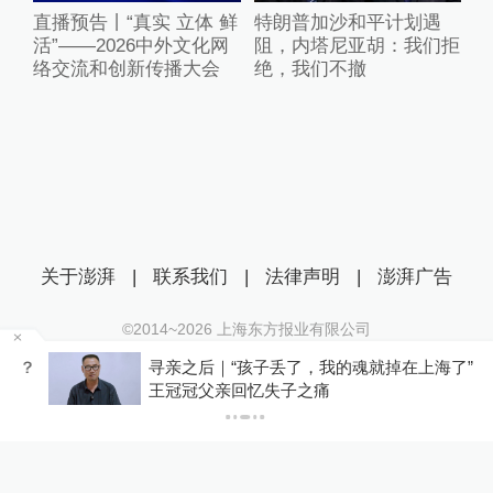
直播预告丨“真实 立体 鲜
特朗普加沙和平计划遇
活”——2026中外文化网
阻，内塔尼亚胡：我们拒
络交流和创新传播大会
绝，我们不撤
关于澎湃
|
联系我们
|
法律声明
|
澎湃广告
©2014~
2026
上海东方报业有限公司
沪ICP证：沪B2-20170116 | 沪ICP备14003370号
？
寻亲之后｜“孩子丢了，我的魂就掉在上海了”，
互联网新闻信息服务许可证：31120170006
王冠冠父亲回忆失子之痛
沪公网安备 31010602000299号