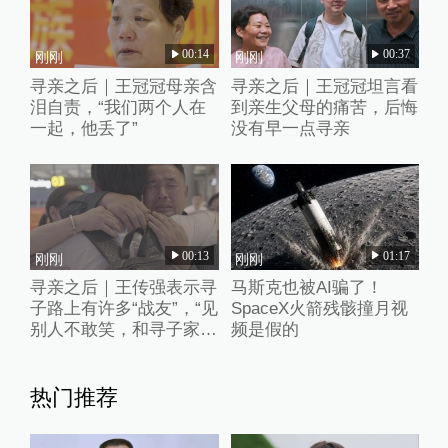
00:14
00:37
刚刚
刚刚
寻亲之后｜王冠冠母亲含
寻亲之后｜王冠冠坦言看
泪自责，“我们两个人在
到亲生父母的痛苦，后悔
一起，他丢了”
没有早一点寻亲
00:13
01:17
刚刚
刚刚
寻亲之后｜王传强表示寻
马斯克也被AI骗了！
子路上有许多“战友”，“见
SpaceX火箭残骸撞月视
别人不敢笑，和寻子家长
频是假的
能聊聊”
热门推荐