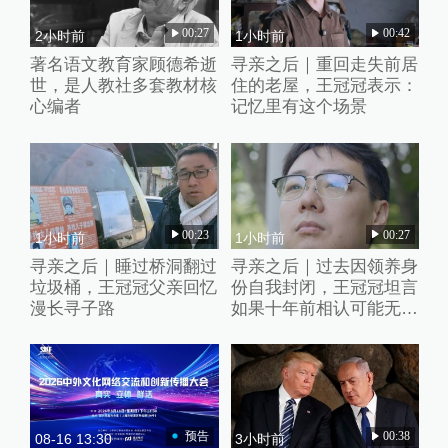
00:27
00:42
2小时前
1小时前
著名语文教育家顾德希逝
寻亲之后｜重回走失前居
世，是人教社多套教材核
住的老屋，王冠冠表示：
心编者
记忆里有这个场景
00:23
00:27
1小时前
1小时前
寻亲之后｜睡过桥洞翻过
寻亲之后｜过去因领养身
垃圾桶，王冠冠父亲回忆
份自我封闭，王冠冠坦言
漫长寻子路
如果十年前相认可能无法
接受
预告
00:38
08-16 13:30
3小时前