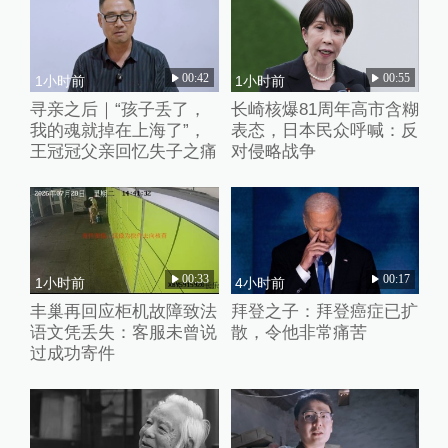
00:42
00:55
1小时前
1小时前
寻亲之后｜“孩子丢了，
长崎核爆81周年高市含糊
我的魂就掉在上海了”，
表态，日本民众呼喊：反
王冠冠父亲回忆失子之痛
对侵略战争
00:33
00:17
1小时前
4小时前
丰巢再回应柜机故障致法
拜登之子：拜登癌症已扩
语文凭丢失：客服未曾说
散，令他非常痛苦
过成功寄件