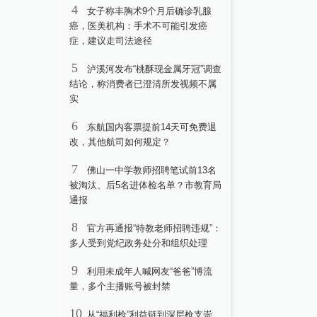
4
女子称丰胸术9个月后确诊乳腺
癌，医美机构：手术不可能引发癌
症，建议走司法途径
5
泸溪河发布“桃酥现金属牙冠”调查
结论，称消费者已澄清所发视频不属
实
6
东航国内客票提前14天可免费退
改，其他航司如何规定？
7
佛山一中学教师招聘笔试前13名
被淘汰、后5名进体检名单？市教育局
通报
8
官方再通报“特教老师招聘违规”：
多人受到党纪政务处分和组织处理
9
利用未成年人喊网友“爸爸”博流
量，多个主播账号被封禁
10
从“福利枪”利益链到深层枪支崇