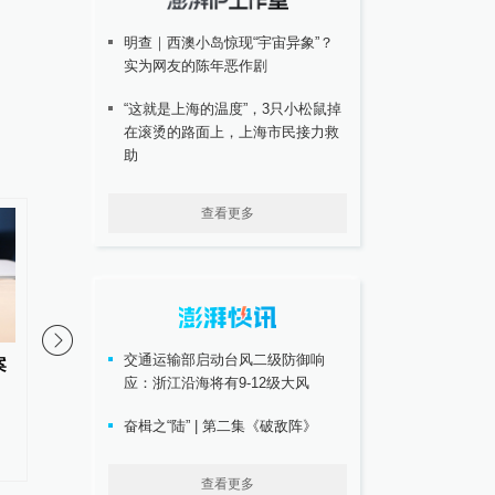
明查｜西澳小岛惊现“宇宙异象”？
实为网友的陈年恶作剧
“这就是上海的温度”，3只小松鼠掉
在滚烫的路面上，上海市民接力救
助
查看更多
00:53
交通运输部启动台风二级防御响
案
你常吃的兰州拉面要改名了，多
探访改名后的“青海拉面
应：浙江沿海将有9-12级大风
地试点更名为“青海拉面”
店主称改名带来流量生
有店家未换店招“兰州”
奋楫之“陆” | 第二集《破敌阵》
素并存
查看更多