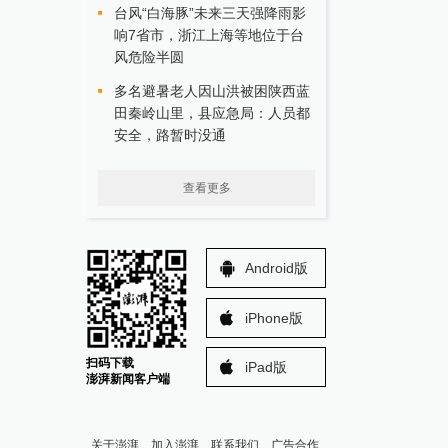
台风“白海豚”未来三天强降雨影
响7省市，浙江上海等地位于台
风危险半圆
多名避暑老人因山洪被困陕西蓝
田秦岭山里，县应急局：人员都
安全，路暂时没通
查看更多
Android版
iPhone版
扫码下载
iPad版
澎湃新闻客户端
关于澎湃
加入澎湃
联系我们
广告合作