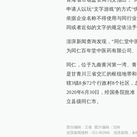
申请人以玩“文字游戏”的方式
依据企业名称不得使用与同行业
同或者近似的文字的规定依法予
澎湃新闻查询发现，“同仁堂中
为同仁百年堂中医药有限公司、
同仁，位于九曲黄河第一湾、青
是甘青川三省交汇的枢纽地带和
辖3镇8乡72个行政村8个社区，总
2020年6月30日，经国务院
立县级同仁市。
责任编辑：
王俊
图片编辑：
沈轲
澎湃新闻报料：021-962866
澎湃新闻，未