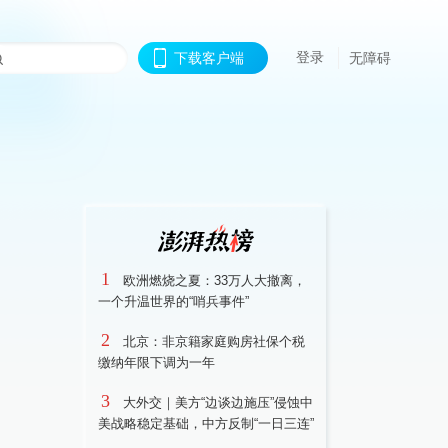
登录
下载客户端
无障碍
1
欧洲燃烧之夏：33万人大撤离，
一个升温世界的“哨兵事件”
2
北京：非京籍家庭购房社保个税
缴纳年限下调为一年
3
大外交｜美方“边谈边施压”侵蚀中
美战略稳定基础，中方反制“一日三连”