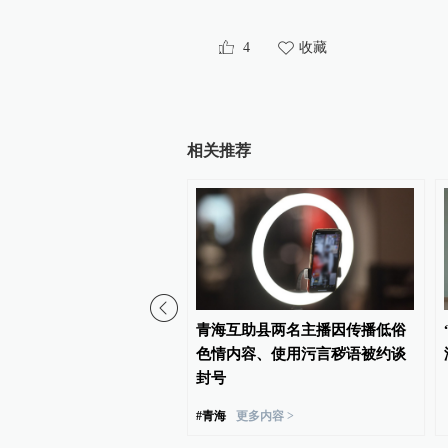
4
收藏
相关推荐
02:23
名后的“青海拉面”店：有
青海互助县两名主播因传播低俗
改名带来流量生意更好，
色情内容、使用污言秽语被约谈
未换店招“兰州”“青海”元
封号
#
青海
更多内容 >