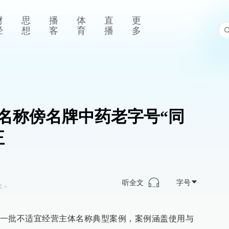
财
思
播
体
直
更
经
想
客
育
播
多
名称傍名牌中药老字号“同
正
听全文
字号
库
>
一批不适宜经营主体名称典型案例，案例涵盖使用与