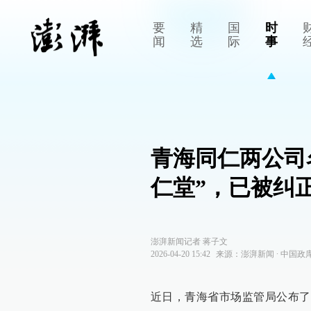
要
精
国
时
闻
选
际
事
青海同仁两公司
仁堂”，已被纠
澎湃新闻记者 蒋子文
2026-04-20 15:42
来源：
澎湃新闻
∙
中国政
近日，青海省市场监管局公布了