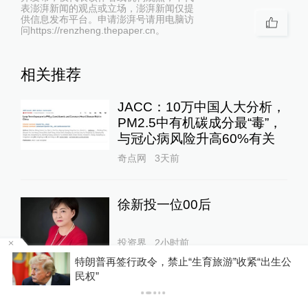
表澎湃新闻的观点或立场，澎湃新闻仅提
供信息发布平台。申请澎湃号请用电脑访
问https://renzheng.thepaper.cn。
相关推荐
JACC：10万中国人大分析，
PM2.5中有机碳成分最“毒”，
与冠心病风险升高60%有关
奇点网
3天前
徐新投一位00后
投资界
2小时前
公
如何评价《奥德赛》？古典学家威尔逊和门德尔
松给出不同尺度
SpaceX业绩出炉 马斯克有点
头大