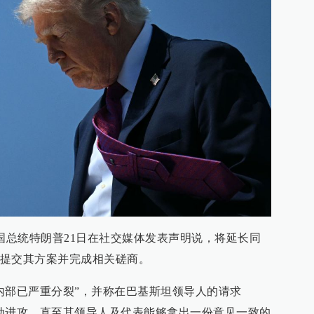
摧毁两艘“违规船只”
木兹海峡的守护者
遭到导弹袭击
美国总统特朗普21日在社交媒体发表声明说，将延长同
舰队司令部
提交其方案并完成相关磋商。
内部已严重分裂”，并称在巴基斯坦领导人的请求
动进攻，直至其领导人及代表能够拿出一份意见一致的