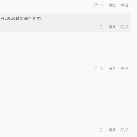
5
回复
举报
不代表总是能掌控局面。
抗议特朗普威胁言论
回复
举报
制裁豁免草案已敲定
5
回复
举报
代表团离开谈判地点
讨论伊朗核计划问题
回复
举报