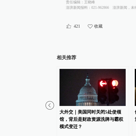
责任编辑：
王晓峰
伊朗革命卫队：将以果断行动
澎湃新闻报料：021-962866
澎湃新闻，未
查看详情
07:27
421
收藏
特朗普称美军打击伊朗导弹
查看详情
05:48
相关推荐
美国再对伊朗实施军事打击
查看详情
2026-06-27
10:40
伊朗高级官员：特朗普不遵
查看详情
装男子在特朗普将出席活
大外交｜美国同时关闭5处使领
州球场被捕
馆，背后是财政资源洗牌与霸权
10:39
模式变迁？
美副总统威胁：若伊朗诉诸
查看详情