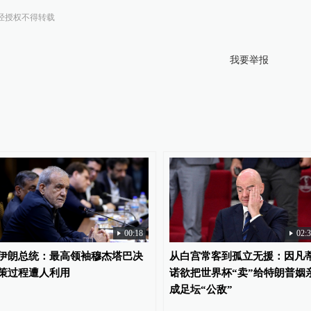
回应美方“侵略”
经授权不得转载
我要举报
和无人机储存地点
守谈判和停火原则
00:18
02:
伊朗总统：最高领袖穆杰塔巴决
从白宫常客到孤立无援：因凡
策过程遭人利用
诺欲把世界杯“卖”给特朗普姻
成足坛“公敌”
暴力，将遭武力回击