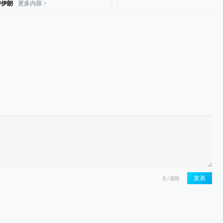
#
伊朗
更多内容 >
点以回应沿海地区遭袭
突相关声明为伪造内容
免费开放
发表
判达成协议含5项要点