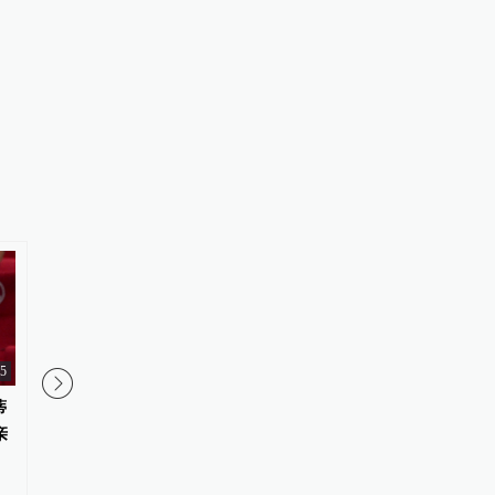
35
蒂
民调显示特朗普支持率跌至35%
一名武装男子在特朗普
亲
动的加州球场被捕