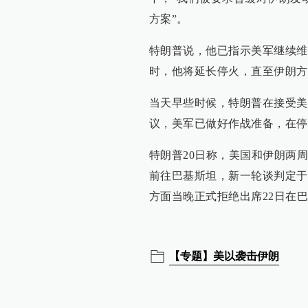
查看详情
方案”。
03:38
特朗普说，他已指示美军继续维
美媒：特朗普已通知国会伊
查看详情
时，他将延长停火，直至伊朗方
2026-07-13
当天早些时候，特朗普在接受美
议，美军已做好作战准备，在停
22:38
特朗普：恢复对伊朗封锁，
特朗普20日称，美国和伊朗两周
查看详情
前往巴基斯坦，新一轮谈判定于
2026-06-29
方面当晚正式拒绝出席22日在
05:52
美官员：美伊计划于30日在
查看详情
【专题】美以袭击伊朗
2026-06-28
09:09