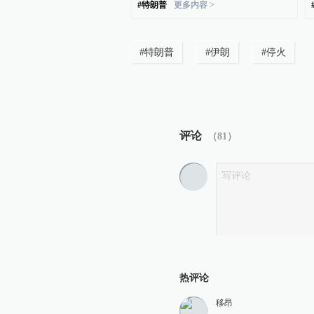
#
特朗普
更多内容 >
07:29
伊朗革命卫队称打击美军驻
#
特朗普
#
伊朗
#
停火
查看详情
07:29
伊朗革命卫队：多份与美冲
查看详情
评论
（
81
）
2026-06-23
22:21
伊朗代表：霍尔木兹海峡已
查看详情
2026-06-22
14:46
热评论
伊朗谈判团队：伊美首轮谈
移昂
查看详情