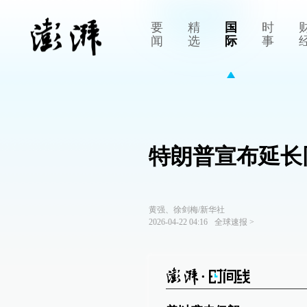
要
精
国
时
闻
选
际
事
特朗普宣布延长
黄强、徐剑梅/新华社
2026-04-22 04:16
全球速报
>