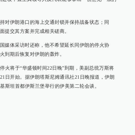
持对伊朗港口的海上交通封锁并保持战备状态；同
朗战事重新爆发
面提交其方案并完成相关磋商。
国媒体采访时还称，他不希望延长同伊朗的停火协
火到期后恢复对伊朗的轰炸。
将收取海峡货运两成费用
停火将于“华盛顿时间22日晚”到期，美副总统万斯将
21日开始。据伊朗塔斯尼姆通讯社21日晚报道，伊朗
巴基斯坦首都伊斯兰堡举行的伊美第二轮会谈。
卡塔尔首都举行会谈