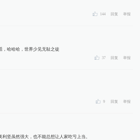
144
回复
举报
束黎巴嫩冲突取得“重大进展”
：美伊首轮高级别会谈结束
话，哈哈哈，世界少见无耻之徒
37
回复
举报
将继续进行
9
回复
举报
伊朗谈判代表仍在现场
在瑞士进行伊美谈判
美利坚虽然强大，也不能总想让人家吃亏上当。