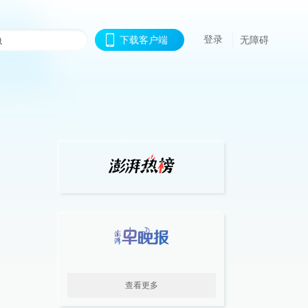
登录
下载客户端
无障碍
查看更多