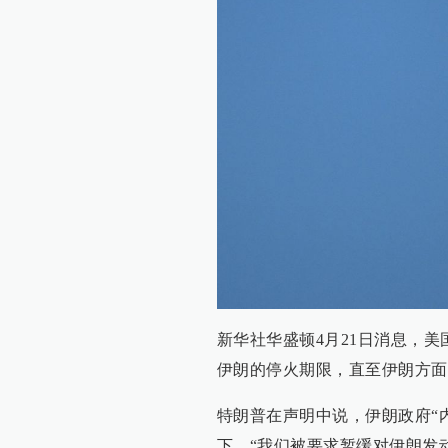
2026-07-14
10:01
伊朗伊斯兰革命卫队称攻击并
查看详情
09:47
伊朗外长：伊朗永远是霍尔
查看详情
09:12
伊方：位于约旦的美军基地
查看详情
08:45
新华社华盛顿4月21日消息，
伊媒：伊朗袭击美海军第五
查看详情
伊朗的停火期限，直至伊朗方面
05:50
特朗普在声明中说，伊朗政府“
美军连续第三晚空袭伊朗
下，“我们被要求暂缓对伊朗发