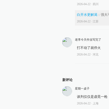
查看详情
2026-04-22
∙ 四川
05:59
白开水更解渴
：
强大
伊朗代表团暂停伊美谈判，
2026-04-22
∙ 江苏
查看详情
03:43
伊朗谈判团队成员称伊石油
老李今天作业写完了
查看详情
打不动了就停火
00:53
2026-04-22
∙ 河北
抗议特朗普威胁言论，伊朗
查看详情
2026-06-21
新评论
23:08
星期一桌子
伊美谈判第一轮已结束，未
谈判仅仅是虚晃一枪
查看详情
2026-04-22
∙ 上海
20:50