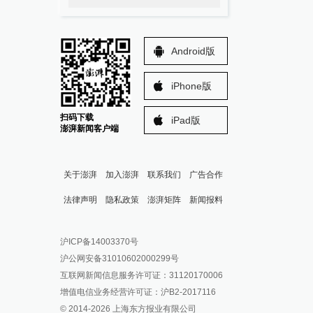
Android版
iPhone版
扫码下载
iPad版
澎湃新闻客户端
关于澎湃
加入澎湃
联系我们
广告合作
法律声明
隐私政策
澎湃矩阵
新闻报料
报料热线: 021-962866
澎湃新闻微博
沪ICP备14003370号
报料邮箱: news@thepaper.cn
澎湃新闻公众号
沪公网安备31010602000299号
澎湃新闻抖音号
互联网新闻信息服务许可证：31120170006
派生万物开放平台
增值电信业务经营许可证：沪B2-2017116
© 2014-
2026
上海东方报业有限公司
IP SHANGHAI