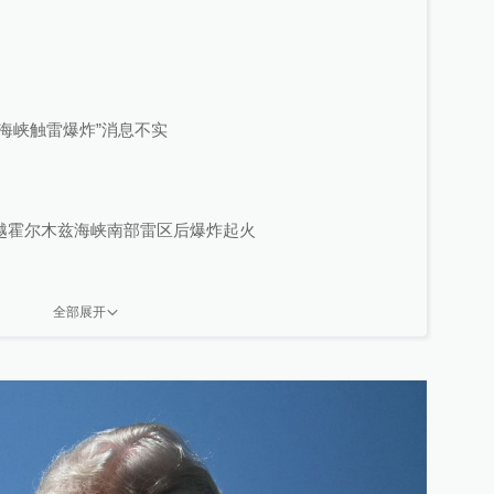
海峡触雷爆炸”消息不实
越霍尔木兹海峡南部雷区后爆炸起火
全部展开
击
无人机