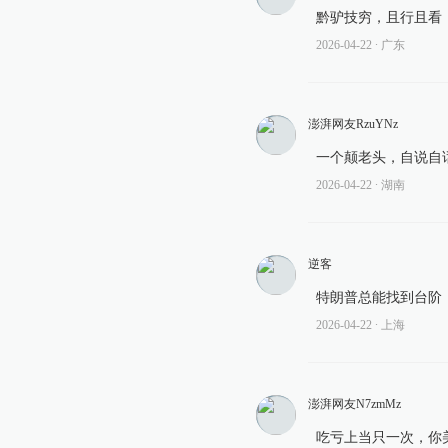
黔驴技穷，且行且看
09:39
2026-04-22
∙ 广东
伊方：伊美达成协议文件，结
查看详情
09:16
澎湃网友RzuYNz
卡塔尔与巴基斯坦联合声明
一个颠老头，自说自
查看详情
2026-04-22
∙ 湖南
08:59
伊朗外交部：伊美技术谈判
逆客
查看详情
特朗普总能找到台阶
08:11
2026-04-22
∙ 上海
美媒称美伊谈判还在继续，
查看详情
07:15
澎湃网友N7zmMz
伊媒：伊朗代表团拒绝继续
吃亏上当只一次，你