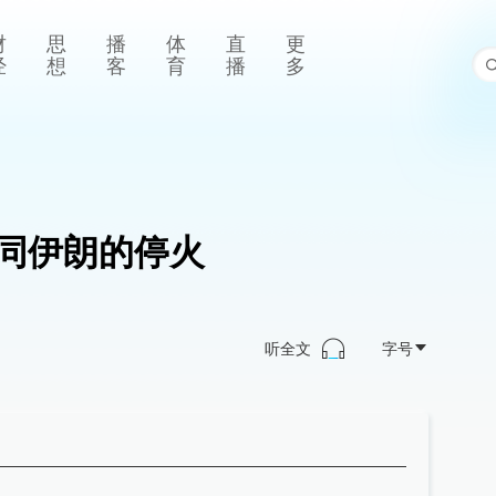
财
思
播
体
直
更
经
想
客
育
播
多
同伊朗的停火
听全文
字号