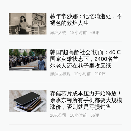
暮年常沙娜：记忆消逝处，不
褪色的敦煌人生
澎湃人物
19小时前
69
评
韩国“超高龄社会”切面：40℃
国家灾难状态下，2400名首
尔老人还在巷子里收废纸
澎湃世界观
19小时前
210
评
存储芯片成本压力开始释放！
余承东称所有手机都要大规模
涨价，否则就是亏损销售
10%公司
16小时前
56
评