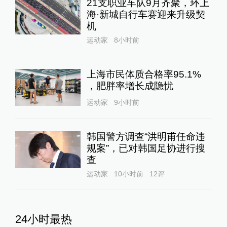
21支职业车队9月齐聚，环上
海·新城自行车赛迎来升级契
机
运动家
8小时前
上海市民体质合格率95.1%
，肥胖率增长成隐忧
运动家
9小时前
韩国警方调查“洪明甫任命违
规案”，已对韩国足协进行搜
查
运动家
10小时前
12
评
24小时最热