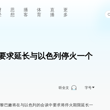
财
思
播
体
直
更
经
想
客
育
播
多
要求延长与以色列停火一个
听全文
字号
，黎巴嫩将在与以色列的会谈中要求将停火期限延长一