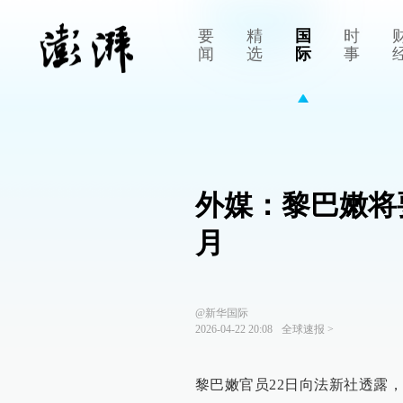
要
精
国
时
闻
选
际
事
外媒：黎巴嫩将
月
@新华国际
2026-04-22 20:08
全球速报
>
黎巴嫩官员22日向法新社透露