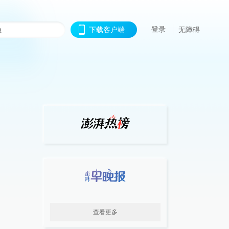
登录
下载客户端
无障碍
查看更多