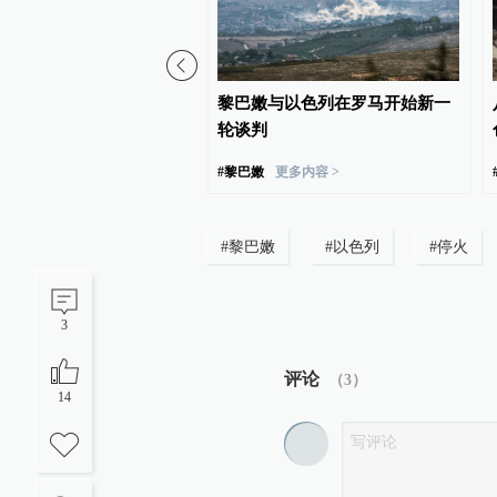
转！特朗普宣布不打了，
黎巴嫩与以色列在罗马开始新一
判，伊朗：没有计划
轮谈判
#
黎巴嫩
更多内容 >
#
黎巴嫩
#
以色列
#
停火
3
评论
（
3
）
14