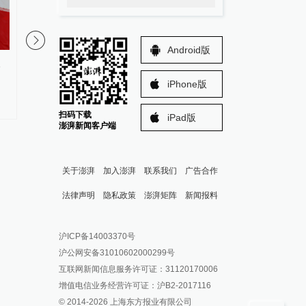
00:27
Android版
以色列极右翼政客竟称不存在巴
再度反转！特朗普宣布
勒斯坦人
重启谈判，伊朗：没有
iPhone版
扫码下载
iPad版
澎湃新闻客户端
关于澎湃
加入澎湃
联系我们
广告合作
法律声明
隐私政策
澎湃矩阵
新闻报料
报料热线: 021-962866
澎湃新闻微博
沪ICP备14003370号
报料邮箱: news@thepaper.cn
澎湃新闻公众号
沪公网安备31010602000299号
澎湃新闻抖音号
互联网新闻信息服务许可证：31120170006
派生万物开放平台
增值电信业务经营许可证：沪B2-2017116
© 2014-
2026
上海东方报业有限公司
IP SHANGHAI