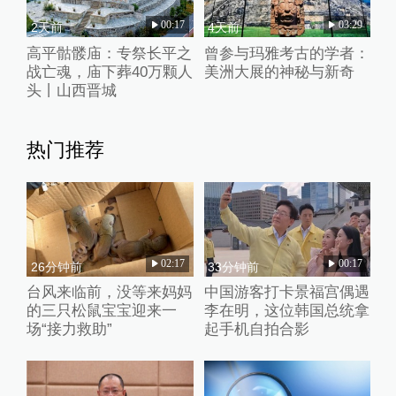
00:17
03:29
2天前
4天前
高平骷髅庙：专祭长平之
曾参与玛雅考古的学者：
战亡魂，庙下葬40万颗人
美洲大展的神秘与新奇
头丨山西晋城
热门推荐
02:17
00:17
26分钟前
33分钟前
台风来临前，没等来妈妈
中国游客打卡景福宫偶遇
的三只松鼠宝宝迎来一
李在明，这位韩国总统拿
场“接力救助”
起手机自拍合影