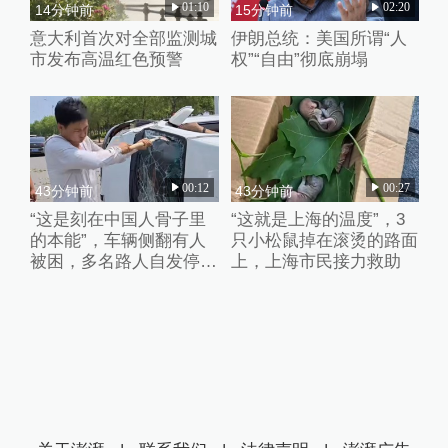
01:10
02:20
14分钟前
15分钟前
意大利首次对全部监测城
伊朗总统：美国所谓“人
市发布高温红色预警
权”“自由”彻底崩塌
00:12
00:27
43分钟前
43分钟前
“这是刻在中国人骨子里
“这就是上海的温度”，3
的本能”，车辆侧翻有人
只小松鼠掉在滚烫的路面
被困，多名路人自发停车
上，上海市民接力救助
破窗救人