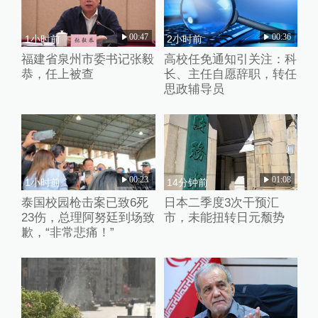
00:47
00:36
1小时前
2小时前
福建省泉州市委书记张毅
高校任免通知引关注：科
恭，任上被查
长、主任自愿辞职，转任
思政辅导员
00:23
01:08
1小时前
14分钟前
泰国校园枪击案已致6死
日本二季度3次干预汇
23伤，总理阿努廷到场致
市，未能扭转日元颓势
歉，“非常悲痛！”