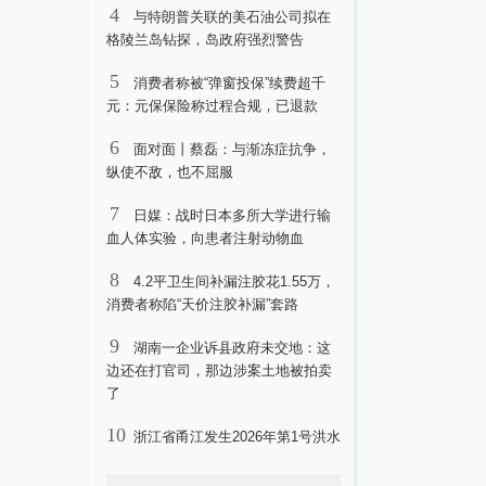
4
与特朗普关联的美石油公司拟在
格陵兰岛钻探，岛政府强烈警告
5
消费者称被“弹窗投保”续费超千
元：元保保险称过程合规，已退款
6
面对面丨蔡磊：与渐冻症抗争，
纵使不敌，也不屈服
7
日媒：战时日本多所大学进行输
血人体实验，向患者注射动物血
8
4.2平卫生间补漏注胶花1.55万，
消费者称陷“天价注胶补漏”套路
9
湖南一企业诉县政府未交地：这
边还在打官司，那边涉案土地被拍卖
了
10
浙江省甬江发生2026年第1号洪水