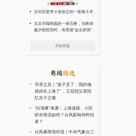
功夫巨星李小龙创立的一套格斗术
北京市颐和园的一座石桥，当桥洞
被夕阳照亮时，有景观“金光穿洞”
开始答题
寻亲之后｜“孩子丢了，我的魂
就掉在上海了”，王冠冠父亲回
忆失子之痛
“白海豚”来袭：上海道路、小区
积水情况如何？台风影响何时结
束？
台风暴雨强对流！中央气象台三