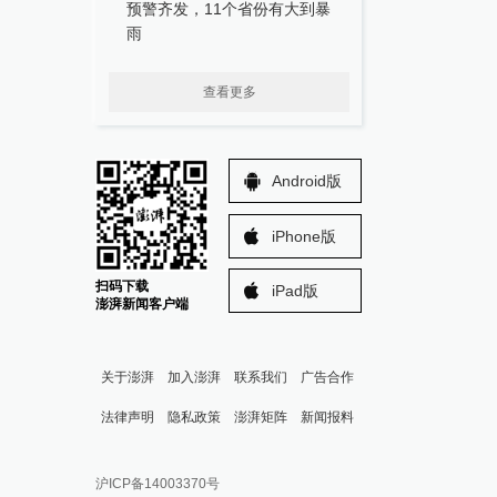
预警齐发，11个省份有大到暴
雨
查看更多
Android版
iPhone版
扫码下载
iPad版
澎湃新闻客户端
关于澎湃
加入澎湃
联系我们
广告合作
法律声明
隐私政策
澎湃矩阵
新闻报料
报料热线: 021-962866
澎湃新闻微博
沪ICP备14003370号
报料邮箱: news@thepaper.cn
澎湃新闻公众号