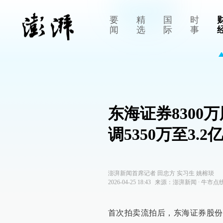
要
精
国
时
闻
选
际
事
东海证券830
调5350万至3.2
澎湃新闻首席记者 田忠方 实习生 姚榕琰
2026-04-25 18:43
来源：
澎湃新闻
∙
牛市点
首次拍卖流拍后，东海证券股份有限