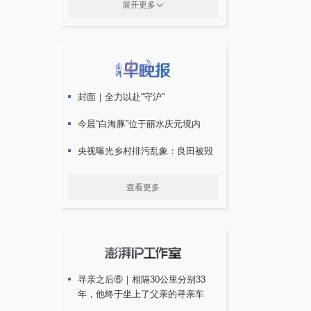
展开更多
封面｜全力以赴“守沪”
今晨“白海豚”位于丽水庆元境内
央视曝光乡村排污乱象：良田被毁
查看更多
寻亲之后⑥｜相隔30公里分别33
年，他终于坐上了父亲的寻亲车