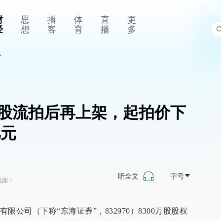
财
思
播
体
直
更
经
想
客
育
播
多
0万股流拍后再上架，起拍价下
亿元
听全文
字号
线面
>
公司（下称“东海证券”，832970）8300万股股权