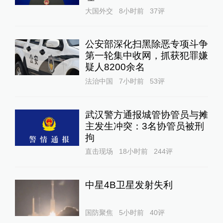
大国外交
8小时前
37
评
公安部深化扫黑除恶专项斗争
第一轮集中收网，抓获犯罪嫌
疑人8200余名
法治中国
7小时前
53
评
武汉警方通报城管协管员与摊
主发生冲突：3名协管员被刑
拘
直击现场
18小时前
244
评
中星4B卫星发射失利
国防聚焦
5小时前
40
评