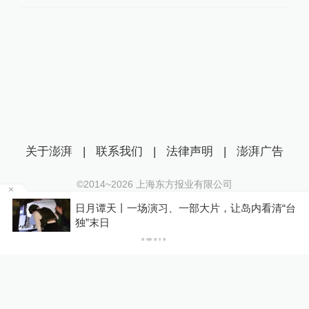
关于澎湃
|
联系我们
|
法律声明
|
澎湃广告
©2014~
2026
上海东方报业有限公司
沪ICP证：沪B2-20170116 | 沪ICP备14003370号
谭天丨一场演习、一部大片，让岛内看清“台
“白海豚”
互联网新闻信息服务许可证：31120170006
日
统较先前更
沪公网安备 31010602000299号