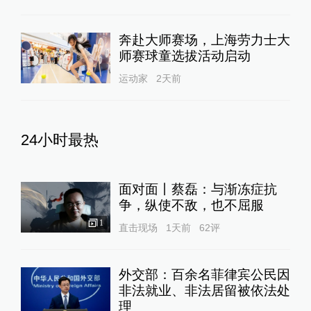
奔赴大师赛场，上海劳力士大
师赛球童选拔活动启动
运动家
2天前
24小时最热
面对面丨蔡磊：与渐冻症抗
争，纵使不敌，也不屈服
1
直击现场
1天前
62
评
外交部：百余名菲律宾公民因
非法就业、非法居留被依法处
理