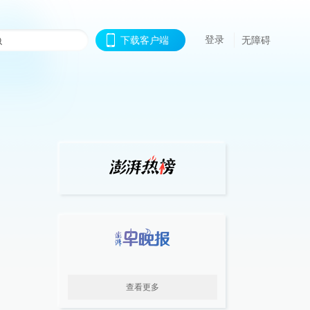
登录
下载客户端
无障碍
查看更多