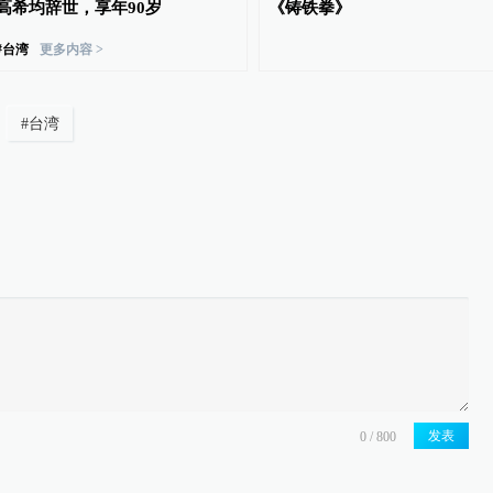
高希均辞世，享年90岁
《铸铁拳》
#
台湾
更多内容 >
#
台湾
发表