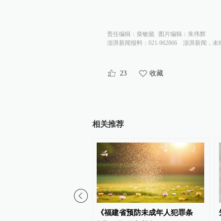
责任编辑：
柴敏懿
图片编辑：
朱伟辉
澎湃新闻报料：021-962866
澎湃新闻，未
23
收藏
相关推荐
经历多个首次 实现多项突
《福建省预防未成年人犯罪条