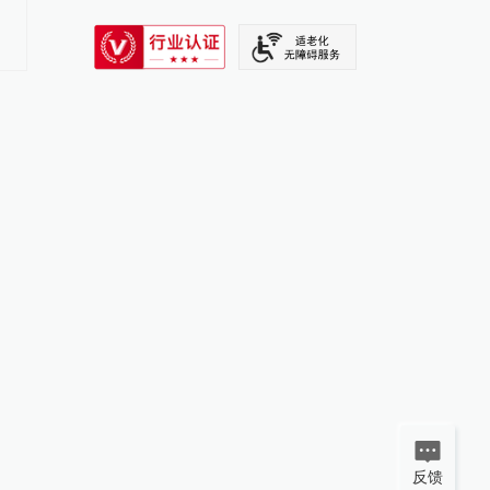
破！神二十一乘组回家
SIXTH TONE
开亮相
反馈