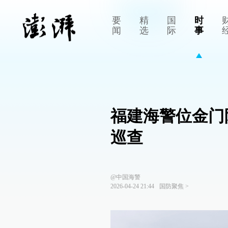
要
精
国
时
闻
选
际
事
福建海警位金门
巡查
@中国海警
2026-04-24 21:44
国防聚焦
>