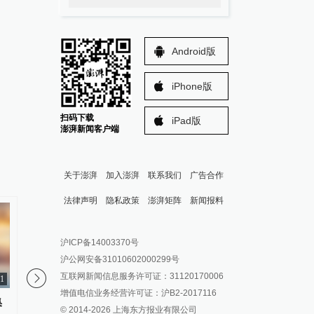
Android版
iPhone版
扫码下载
iPad版
澎湃新闻客户端
关于澎湃
加入澎湃
联系我们
广告合作
法律声明
隐私政策
澎湃矩阵
新闻报料
报料热线: 021-962866
澎湃新闻微博
沪ICP备14003370号
报料邮箱: news@thepaper.cn
澎湃新闻公众号
沪公网安备31010602000299号
澎湃新闻抖音号
互联网新闻信息服务许可证：31120170006
1
派生万物开放平台
增值电信业务经营许可证：沪B2-2017116
集
我国编制完成新版全月地质图
视频丨经历多个首次 
© 2014-
2026
上海东方报业有限公司
IP SHANGHAI