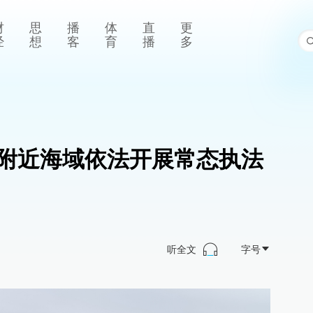
财
思
播
体
直
更
经
想
客
育
播
多
附近海域依法开展常态执法
听全文
字号