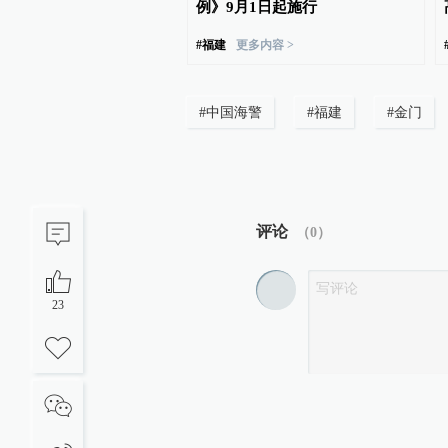
二十一乘组回家后首次公
例》9月1日起施行
#
福建
更多内容 >
#
中国海警
#
福建
#
金门
评论
（
0
）
23