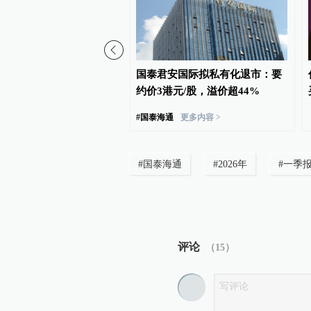
权变更再添一例，万联证
国泰君安国际拟私有化退市：要
长安基金控股权
约价3港元/股，溢价超44%
#
国泰海通
更多内容 >
#
国泰海通
#
2026年
#
一季
评论
（
15
）