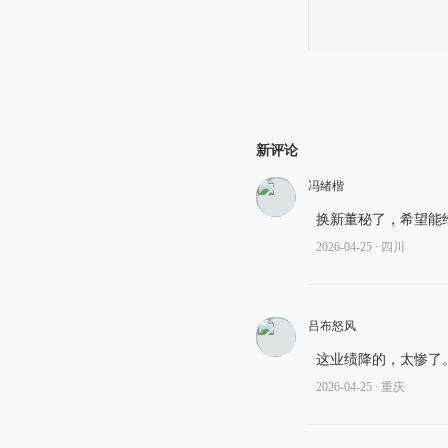
新评论
冯绪楷
换新董秘了，希望能
2026-04-25
∙ 四川
吕布怒风
这业绩降的，太惨了
2026-04-25
∙ 重庆