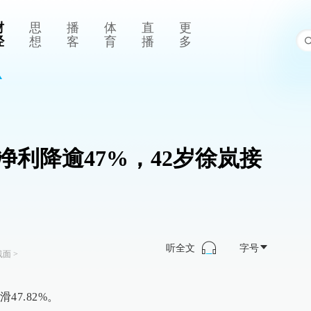
财
思
播
体
直
更
经
想
客
育
播
多
净利降逾47%，42岁徐岚接
听全文
字号
线面
>
7.82%。