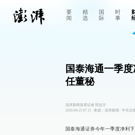
要
精
国
时
闻
选
际
事
国泰海通一季度
任董秘
澎湃新闻首席记者 田忠方
2026-04-25 07:11
来源：
澎湃新闻
∙
牛市点
国泰海通证券今年一季度净利下滑4