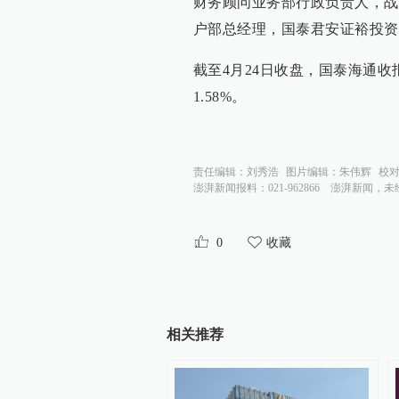
财务顾问业务部行政负责人，战
户部总经理，国泰君安证裕投资
截至4月24日收盘，国泰海通收报16
1.58%。
责任编辑：
刘秀浩
图片编辑：
朱伟辉
校
澎湃新闻报料：021-962866
澎湃新闻，未
0
收藏
相关推荐