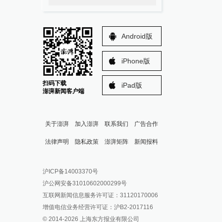
Android版
iPhone版
扫码下载
iPad版
澎湃新闻客户端
关于澎湃
加入澎湃
联系我们
广告合作
法律声明
隐私政策
澎湃矩阵
新闻报料
报料热线: 021-962866
澎湃新闻微博
沪ICP备14003370号
报料邮箱: news@thepaper.cn
澎湃新闻公众号
沪公网安备31010602000299号
澎湃新闻抖音号
互联网新闻信息服务许可证：31120170006
派生万物开放平台
增值电信业务经营许可证：沪B2-2017116
© 2014-
2026
上海东方报业有限公司
IP SHANGHAI