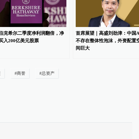
伯克希尔二季度净利润翻倍，净
首席展望｜高盛刘劲津：中国A
买入200亿美元股票
不存在整体性泡沫，外资配置
间巨大
报
#
商誉
#
总资产