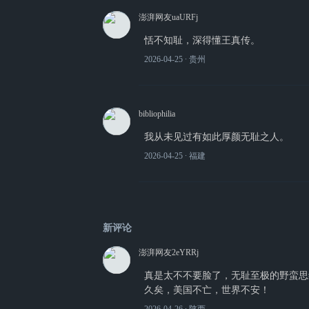
澎湃网友uaURFj
恬不知耻，深得懂王真传。
2026-04-25
∙ 贵州
bibliophilia
我从未见过有如此厚颜无耻之人。
2026-04-25
∙ 福建
新评论
澎湃网友2eYRRj
真是太不不要脸了，无耻至极的野蛮思
久矣，美国不亡，世界不安！