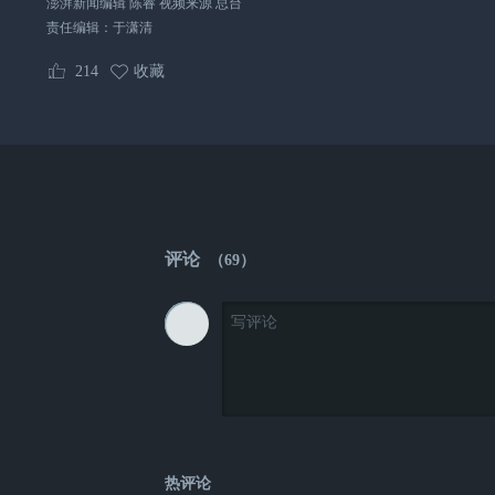
澎湃新闻编辑 陈睿 视频来源 总台
责任编辑：
于潇清
214
收藏
评论
（
69
）
热评论