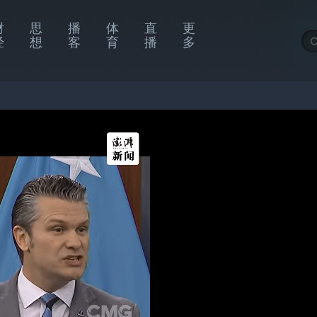
财
思
播
体
直
更
经
想
客
育
播
多