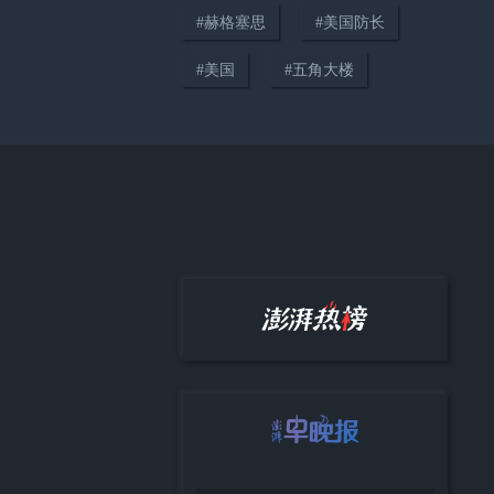
#
赫格塞思
#
美国防长
#
美国
#
五角大楼
00:18
美议员：格陵兰岛小孩害怕美国
人，丹麦民众更喜欢中国
00:33
日元跌跌不休，美日联手干预汇
市，特朗普：日本对我们不错，
除了珍珠港事件