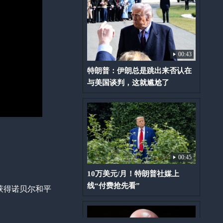
00:43
特朗普：伊朗总是跳出来否认在
与美国谈判，这就尴尬了
00:45
10万美元/月！特朗普社媒上
线“付费抢先看”
获得诺贝尔和平