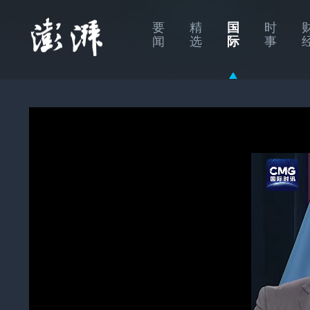
要
精
国
时
闻
选
际
事