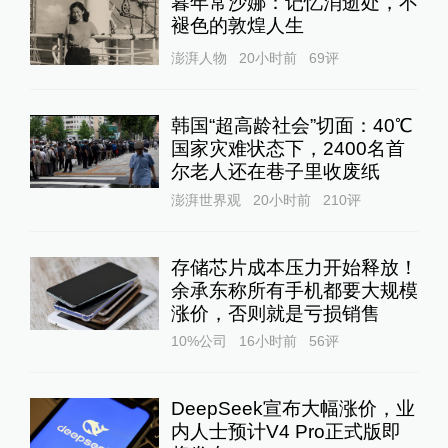
暮年常沙娜：记忆消逝处，不
褪色的敦煌人生
澎湃人物
20小时前
69
评
韩国“超高龄社会”切面：40℃
国家灾难状态下，2400名首
尔老人还在巷子里收废纸
澎湃世界观
20小时前
210
评
存储芯片成本压力开始释放！
余承东称所有手机都要大规模
涨价，否则就是亏损销售
10%公司
16小时前
56
评
DeepSeek宣布大幅涨价，业
内人士预计V4 Pro正式版即