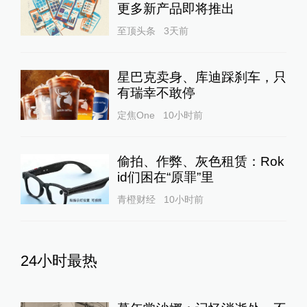
更多新产品即将推出
至顶头条
3天前
星巴克卖身、库迪踩刹车，只
有瑞幸不敢停
定焦One
10小时前
偷拍、作弊、灰色租赁：Rok
id们困在“原罪”里
青橙财经
10小时前
24小时最热