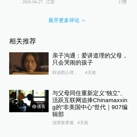
2026-04-27
∙ 江苏
13赞
展开更多评论
相关推荐
亲子沟通：爱讲道理的父母，
只会哭闹的孩子
听说吧心理咨询
4天前
与父母同住重新定义“独立”、
活跃互联网追捧Chinamaxxin
g的“非美国中心”世代｜907编
播客
辑部
澎湃世界观
4天前