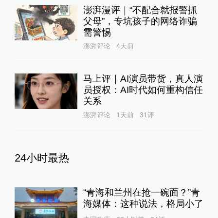
澎湃漫评｜“不配合就报警抓
父母”，专坑孩子的网络诈骗
需警惕
澎湃评论
4天前
马上评｜AI演员带货，真人演
员授权：AI时代如何重构信任
关系
澎湃评论
1天前
31
评
24小时最热
“青海和兰州在抢一碗面？”青
海媒体：这种说法，格局小了