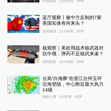
中国政库
23小时前
84
评
蓝厅观察丨被中方反制的7家
美国实体有何来头？
全球速报
22小时前
37
评
核观察｜美欲用战术核武器对
抗中俄，弹药不足核武来凑？
澎湃防务
12小时前
69
评
台风“白海豚”在浙江台州玉环
沿海登陆，中心附近最大风力
14级
绿政公署
3小时前
43
评