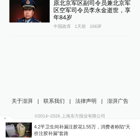
原北京军区副司令员兼北京军
区空军司令员李永金逝世，享
年84岁
中国政库
1天前
166
评
关于澎湃
|
联系我们
|
法律声明
|
澎湃广告
©2014~
2026
上海东方报业有限公司
沪ICP证：沪B2-20170116 | 沪ICP备14003370号
天
与特朗普关联的美石油公司拟在格陵兰岛钻探，
互联网新闻信息服务许可证：31120170006
岛政府强烈警告