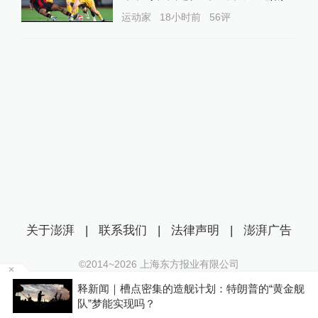
运动家
18小时前
56
评
关于澎湃
|
联系我们
|
法律声明
|
澎湃广告
©2014~
2026
上海东方报业有限公司
沪ICP证：沪B2-20170116 | 沪ICP备14003370号
金舰
女子称丰胸术9个月后确诊乳腺癌，医美机构：
互联网新闻信息服务许可证：31120170006
手术不可能引发癌症，建议走司法途径