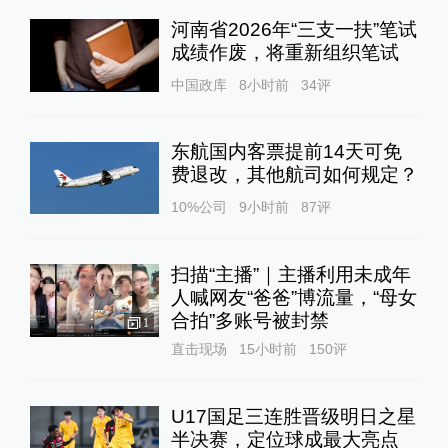
河南省2026年“三支一扶”笔试
成绩作废，将重新组织笔试
中国政库
8小时前
34
评
东航国内客票提前14天可免
费退改，其他航司如何规定？
10%公司
9小时前
87
评
扫描“主播”｜主播利用未成年
人喊网友“爸爸”博流量，“母女
合拍”多账号被封禁
1
直击现场
15小时前
150
评
U17国足三连胜晋级明日之星
半决赛，定位球成最大亮点