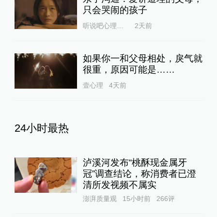
只会哭闹的孩子
听说吧心理咨询
2天前
如果你一和父母相处，戾气就
很重，原因可能是……
壹心理
4天前
24小时最热
泸溪河发布“桃酥现金属牙
冠”调查结论，称消费者已澄
清所发视频不属实
澎湃质量观
15小时前
266
评