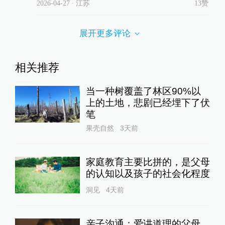
2026-04-27
∙ 江苏
13赞
展开更多评论
相关推荐
当一种树覆盖了林区90%以
上的土地，悲剧已经埋下了伏
笔
果壳自然
3天前
家庭教育主要比拼的，是父母
的认知以及孩子的社会化程度
洞见
4天前
亲子沟通：爱讲道理的父母，