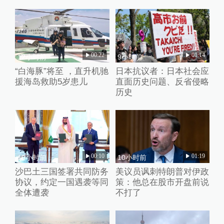
00:22
01:14
12小时前
9小时前
“白海豚”将至 ，直升机驰
日本抗议者：日本社会应
援海岛救助5岁患儿
直面历史问题、反省侵略
历史
00:10
01:19
10小时前
10小时前
沙巴土三国签署共同防务
美议员讽刺特朗普对伊政
协议，约定一国遇袭等同
策：他总在股市开盘前说
全体遭袭
不打了