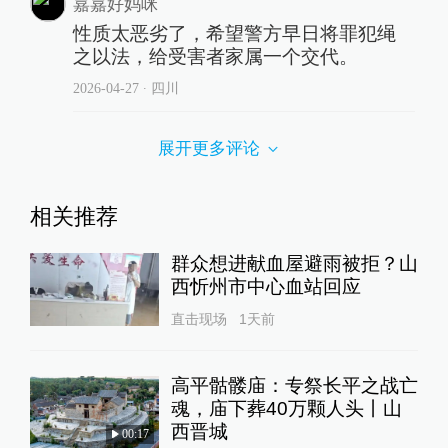
嘉嘉好妈咪
性质太恶劣了，希望警方早日将罪犯绳
之以法，给受害者家属一个交代。
2026-04-27
∙ 四川
展开更多评论
相关推荐
群众想进献血屋避雨被拒？山
西忻州市中心血站回应
直击现场
1天前
高平骷髅庙：专祭长平之战亡
魂，庙下葬40万颗人头丨山
西晋城
00:17