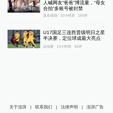
人喊网友“爸爸”博流量，“母女
合拍”多账号被封禁
1
直击现场
10小时前
150
评
U17国足三连胜晋级明日之星
半决赛，定位球成最大亮点
运动家
13小时前
56
评
关于澎湃
|
联系我们
|
法律声明
|
澎湃广告