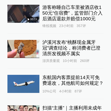
游客称睡自己车里被酒店收1
50元“住宿费”，监管部门介入
后酒店退款并赔偿1000元
00:19
锋线视频
23小时前
357
评
泸溪河发布“桃酥现金属牙
冠”调查结论，称消费者已澄
清所发视频不属实
澎湃质量观
10小时前
260
评
东航国内客票提前14天可免
费退改，其他航司如何规定？
10%公司
4小时前
87
评
扫描“主播”｜主播利用未成年