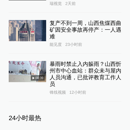
瑞视觉
2天前
复产不到一周，山西焦煤西曲
矿因安全事故再停产：一人遇
难
能见度
23小时前
暴雨时禁止入内躲雨？山西忻
州市中心血站：群众未与屋内
人员沟通，已批评教育工作人
00:39
员
锋线视频
12小时前
24小时最热