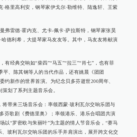
克·格里高利安，钢琴家伊戈尔·勒维特、陆逸轩、王紫
曼弗雷德·霍内克、尤卡-佩卡·萨拉斯特，钢琴家张昊
·哈德利希，大提琴家马友友等。其中，马友友将献演
有经典交响如“柴四”“马五”“拉三”“肖七”，也有菲
赵季平、陈其钢等人的当代作品，还有姚晨《团团
委约新作的世界首演。为纪念贝多芬逝世200周年、
特别策划了系列主题音乐会。
，将带来三场音乐会：率领西蒙·玻利瓦尔交响乐团与
贝多芬歌剧《费德里奥》；率领港乐、港乐合唱团共演
场以“罗密欧与朱丽叶”为主题的情人节音乐会，“赛马
乐、玻利瓦尔交响乐团的乐手并肩演出，展开跨文化交