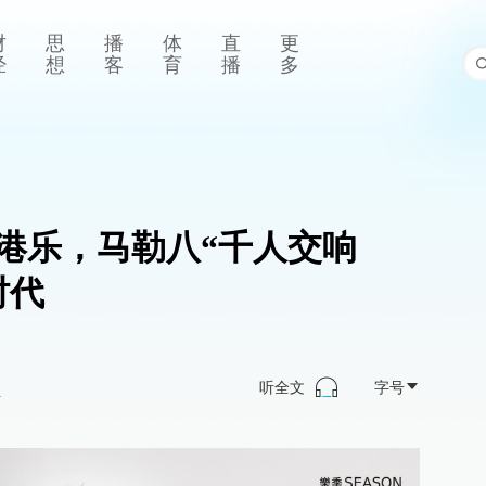
财
思
播
体
直
更
经
想
客
育
播
多
掌港乐，马勒八“千人交响
时代
听全文
字号
>