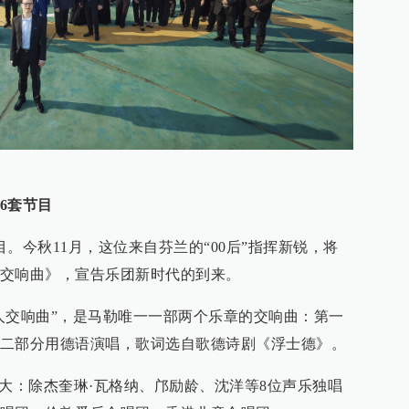
6
套节目
。今秋11月，这位来自芬兰的“00后”指挥新锐，将
交响曲》，宣告乐团新时代的到来。
千人交响曲”，是马勒唯一一部两个乐章的交响曲：第一
二部分用德语演唱，歌词选自歌德诗剧《浮士德》。
庞大：除杰奎琳·瓦格纳、邝励龄、沈洋等8位声乐独唱