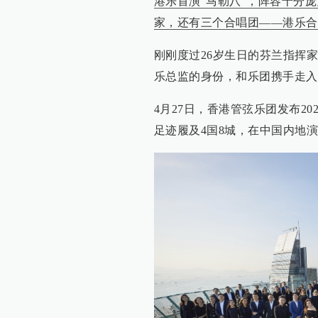
港乐首演“马勒八”，阵容十分
家，还有三个合唱团——港乐合
刚刚度过26岁生日的芬兰指挥家贝托
乐总监的身份，和乐团携手走入
4月27日，香港管弦乐团发布20
足迹履及4国8城，在中国内地