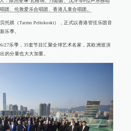
庞大：除杰奎琳·瓦格纳、邝励龄、沈洋等8位声乐独唱
唱团、伦敦爱乐合唱团、香港儿童合唱团。
祺（Tarmo Peltokoski），正式以香港管弦乐团音
新乐季。
26/27乐季，35套节目汇聚全球艺术名家，其欧洲巡演
演出的分量也大大加重。