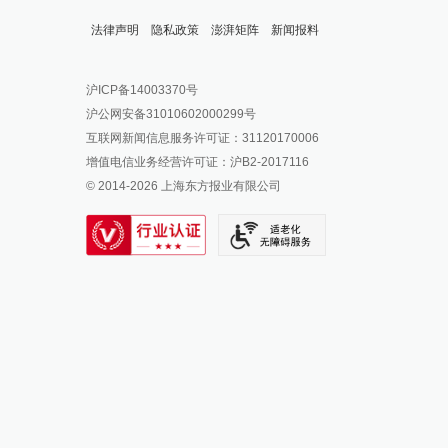
法律声明
隐私政策
澎湃矩阵
新闻报料
报料热线: 021-962866
澎湃新闻微博
沪ICP备14003370号
报料邮箱: news@thepaper.cn
澎湃新闻公众号
沪公网安备31010602000299号
澎湃新闻抖音号
互联网新闻信息服务许可证：31120170006
派生万物开放平台
增值电信业务经营许可证：沪B2-2017116
© 2014-
2026
上海东方报业有限公司
IP SHANGHAI
SIXTH TONE