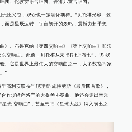
唱团、伦敦爱乐合唱团、香港儿童合唱团。
团无比兴奋，观众也一定满怀期待。”贝托祺形容，这
，而是星辰运转、宇宙初开的轰鸣，震撼力超乎想
曲》、布鲁克纳《第四交响曲》《第七交响曲》和沃
部头交响曲。此前，贝托祺从未指挥过“布七”，“对我
验。它是世界上最伟大的交响曲之一，大多数指挥家
。”
格里高利安联袂呈现理查·施特劳斯《最后四首歌》，
宁合作演绎萨洛宁的大提琴协奏曲。他还会走出音乐
“星光·交响曲”，甚至想把《星球大战》纳入演出之