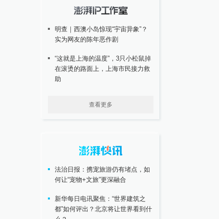
明查｜西澳小岛惊现“宇宙异象”？
实为网友的陈年恶作剧
“这就是上海的温度”，3只小松鼠掉
在滚烫的路面上，上海市民接力救
助
查看更多
法治日报：携宠旅游仍有堵点，如
何让“宠物+文旅”更深融合
新华每日电讯聚焦：“世界建筑之
都”如何评出？北京将让世界看到什