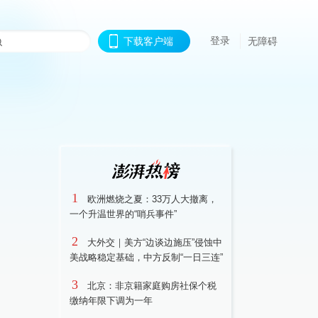
登录
下载客户端
无障碍
1
欧洲燃烧之夏：33万人大撤离，
一个升温世界的“哨兵事件”
2
大外交｜美方“边谈边施压”侵蚀中
美战略稳定基础，中方反制“一日三连”
3
北京：非京籍家庭购房社保个税
缴纳年限下调为一年