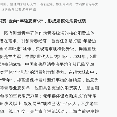
式拉开帷幕。恰逢周末晴好天气，浦东前滩、静安苏河湾、黄浦豫园等各大
澎湃新闻记者 朱伟辉 图
消费”走向“年轻态需求”，形成规模化消费优势
，既有海量青年群体作为青春经济的核心消费主体，
成潜在需求。引领青春经济，首要任务是打破“年龄边
“全民年轻态”延伸，实现需求规模化升级。毋庸置疑，
是主力军。中国Z世代人口约2.6亿，2024年，Z世
消费约60%，中国奢侈品消费者平均年龄已降至29
类群体“年轻态”的消费能力和潜力。在超大城市中，
“青年”，却普遍保持着对新鲜事物的接纳度，愿意为
等青春业态买单，他们具备更强的消费实力，是国潮
领域的重要消费力量；老年群体也逐渐摆脱“保守消
国60岁及以上“银发网民”规模已达1.61亿人，不少老年
频、线上社交，参与青年潮流活动，上海当前银发旅