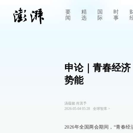
要
精
国
时
闻
选
际
事
申论｜青春经济
势能
汤蕴懿 肖淇予
2026-05-04 05:28
全球智库
>
2026年全国两会期间，“青春