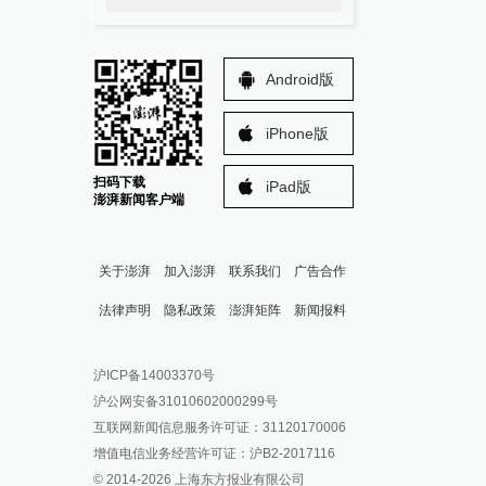
Android版
iPhone版
扫码下载
iPad版
澎湃新闻客户端
关于澎湃
加入澎湃
联系我们
广告合作
法律声明
隐私政策
澎湃矩阵
新闻报料
报料热线: 021-962866
澎湃新闻微博
沪ICP备14003370号
报料邮箱: news@thepaper.cn
澎湃新闻公众号
沪公网安备31010602000299号
澎湃新闻抖音号
互联网新闻信息服务许可证：31120170006
派生万物开放平台
增值电信业务经营许可证：沪B2-2017116
© 2014-
2026
上海东方报业有限公司
IP SHANGHAI