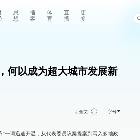
财
思
播
体
直
更
经
想
客
育
播
多
，何以成为超大城市发展新
听全文
字号
经济”一词迅速升温，从代表委员议案提案到写入多地政