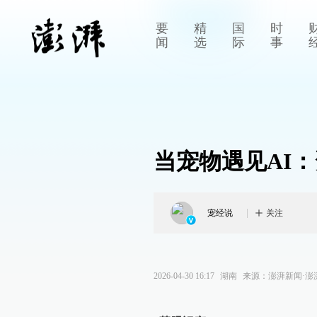
要
精
国
时
闻
选
际
事
当宠物遇见AI：
宠经说
关注
2026-04-30 16:17
湖南
来源：
澎湃新闻·澎