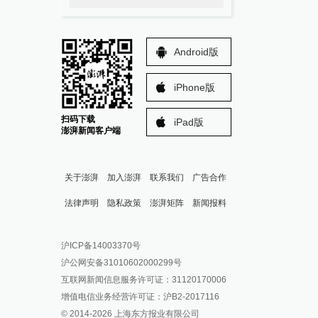
Android版
iPhone版
扫码下载
iPad版
澎湃新闻客户端
关于澎湃
加入澎湃
联系我们
广告合作
法律声明
隐私政策
澎湃矩阵
新闻报料
报料热线: 021-962866
澎湃新闻微博
沪ICP备14003370号
报料邮箱: news@thepaper.cn
澎湃新闻公众号
沪公网安备31010602000299号
澎湃新闻抖音号
互联网新闻信息服务许可证：31120170006
派生万物开放平台
增值电信业务经营许可证：沪B2-2017116
© 2014-
2026
上海东方报业有限公司
IP SHANGHAI