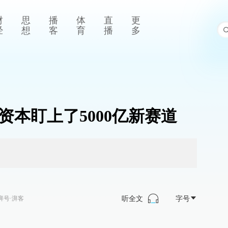
财
思
播
体
直
更
经
想
客
育
播
多
资本盯上了5000亿新赛道
听全文
字号
湃号·湃客