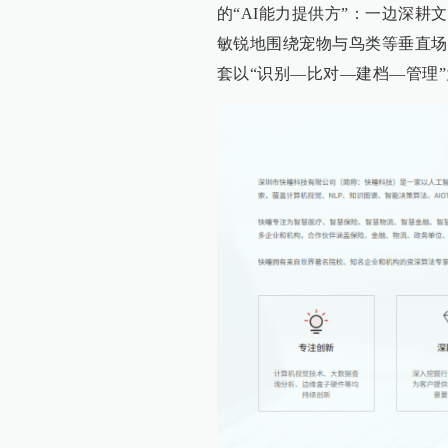
的“AI能力提供方”：一边深耕
敏锐地围绕宠物与鸟类等垂直场
套以“识别—比对—建档—管理”