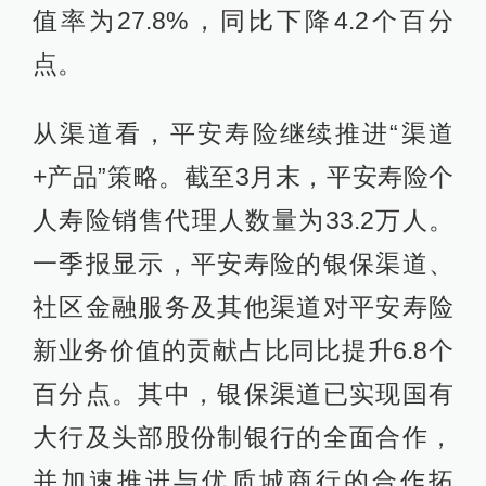
值率为27.8%，同比下降4.2个百分
点。
从渠道看，平安寿险继续推进“渠道
+产品”策略。截至3月末，平安寿险个
人寿险销售代理人数量为33.2万人。
一季报显示，平安寿险的银保渠道、
社区金融服务及其他渠道对平安寿险
新业务价值的贡献占比同比提升6.8个
百分点。其中，银保渠道已实现国有
大行及头部股份制银行的全面合作，
并加速推进与优质城商行的合作拓