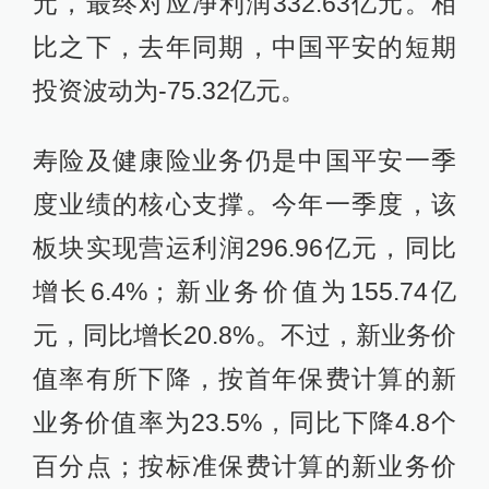
元，最终对应净利润332.63亿元。相
比之下，去年同期，中国平安的短期
投资波动为-75.32亿元。
寿险及健康险业务仍是中国平安一季
度业绩的核心支撑。今年一季度，该
板块实现营运利润296.96亿元，同比
增长6.4%；新业务价值为155.74亿
元，同比增长20.8%。不过，新业务价
值率有所下降，按首年保费计算的新
业务价值率为23.5%，同比下降4.8个
百分点；按标准保费计算的新业务价