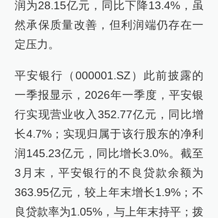
润为28.15亿元，同比下降13.4%，虽
然承保质量改善，但利润端仍存在一
定压力。
平安银行（000001.SZ）此前披露的
一季报显示，2026年一季度，平安银
行实现营业收入352.77亿元，同比增
长4.7%；实现归属于该行股东的净利
润145.23亿元，同比增长3.0%。截至
3月末，平安银行的不良贷款余额为
363.95亿元，较上年末增长1.9%；不
良贷款率为1.05%，与上年末持平；拨