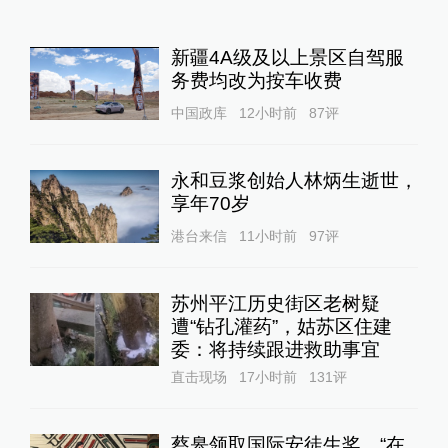
新疆4A级及以上景区自驾服
务费均改为按车收费
中国政库
12小时前
87
评
永和豆浆创始人林炳生逝世，
享年70岁
港台来信
11小时前
97
评
苏州平江历史街区老树疑
遭“钻孔灌药”，姑苏区住建
委：将持续跟进救助事宜
直击现场
17小时前
131
评
蔡皋领取国际安徒生奖，“在