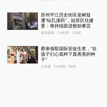
苏州平江历史街区老树疑
遭“钻孔灌药”，姑苏区住建
委：将持续跟进救助事宜
直击现场
7小时前
119
评
蔡皋领取国际安徒生奖，“在
孩子们心底种下真善美的种
子”
文化课
7小时前
59
评