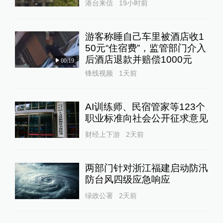
港台来信
19小时前
游客称睡自己车里被酒店收1
50元“住宿费”，监管部门介入
后酒店退款并赔偿1000元
00:19
锋线视频
1天前
AI训练师、民宿管家等123个
职业标准向社会公开征求意见
财经上下游
2天前
两部门针对浙江福建启动防汛
防台风四级应急响应
绿政公署
2天前