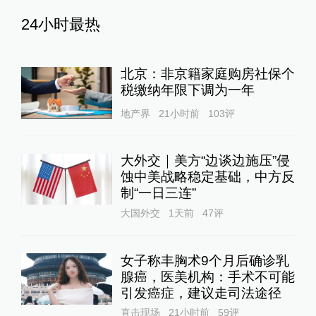
24小时最热
北京：非京籍家庭购房社保个
税缴纳年限下调为一年
地产界
21小时前
103
评
大外交｜美方“边谈边施压”侵
蚀中美战略稳定基础，中方反
制“一日三连”
大国外交
1天前
47
评
女子称丰胸术9个月后确诊乳
腺癌，医美机构：手术不可能
引发癌症，建议走司法途径
直击现场
21小时前
59
评