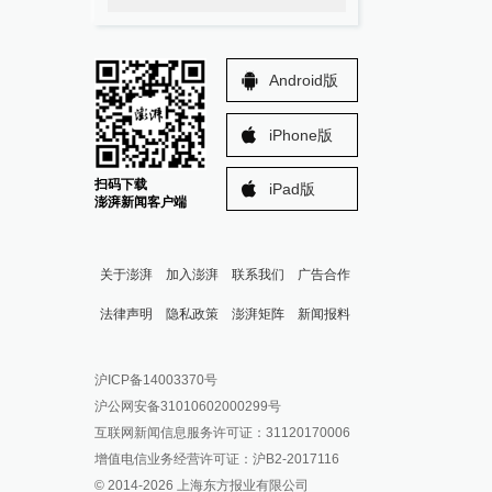
Android版
iPhone版
扫码下载
iPad版
澎湃新闻客户端
关于澎湃
加入澎湃
联系我们
广告合作
法律声明
隐私政策
澎湃矩阵
新闻报料
报料热线: 021-962866
澎湃新闻微博
沪ICP备14003370号
报料邮箱: news@thepaper.cn
澎湃新闻公众号
沪公网安备31010602000299号
澎湃新闻抖音号
互联网新闻信息服务许可证：31120170006
派生万物开放平台
增值电信业务经营许可证：沪B2-2017116
© 2014-
2026
上海东方报业有限公司
IP SHANGHAI