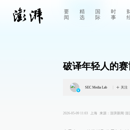
要
精
国
时
闻
选
际
事
破译年轻人的赛
SEC Media Lab
关注
2026-05-09 11:03
上海
来源：
澎湃新闻·澎