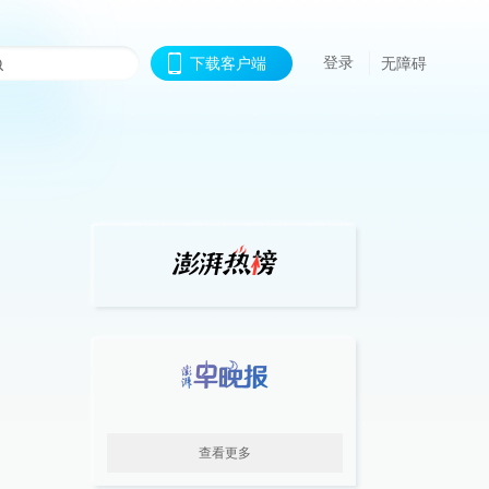
登录
下载客户端
无障碍
查看更多