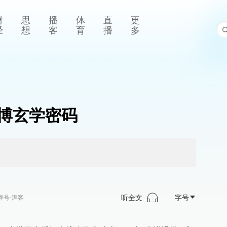
财
思
播
体
直
更
经
想
客
育
播
多
博玄学密码
听全文
字号
湃号·湃客