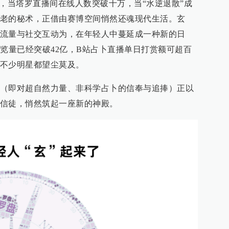
钟，当塔罗直播间在线人数突破十万，当“水逆退散”成
老的秘术，正借由赛博空间悄然还魂现代生活。玄
流量与社交互动为，在年轻人中蔓延成一种新的日
浏览量已经突破42亿，B站占卜直播单日打赏额可超百
不少明星都望尘莫及。
（即对超自然力量、非科学占卜的信奉与追捧）正以
信徒，悄然筑起一座新的神殿。