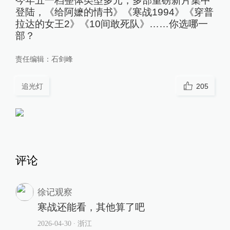
今年五一档整体类型多元，多部重磅新片集中
登陆，《给阿嬷的情书》《寒战1994》《穿普
拉达的女王2》《10间敢死队》……你选哪一
部？
责任编辑：
石剑峰
追光灯
205
评论
徐记观察
寒战还能看，其他算了吧
2026-04-30
∙ 浙江