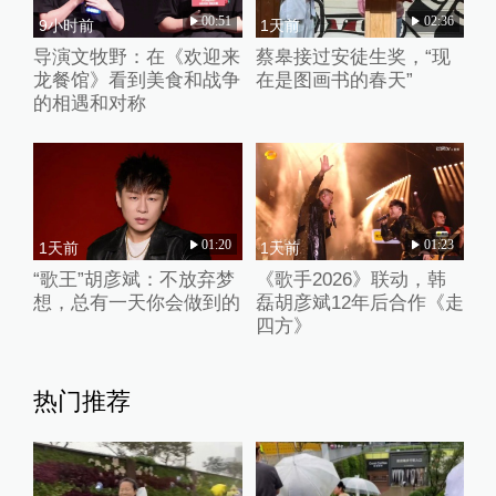
00:51
02:36
9小时前
1天前
导演文牧野：在《欢迎来
蔡皋接过安徒生奖，“现
龙餐馆》看到美食和战争
在是图画书的春天”
的相遇和对称
01:20
01:23
1天前
1天前
“歌王”胡彦斌：不放弃梦
《歌手2026》联动，韩
想，总有一天你会做到的
磊胡彦斌12年后合作《走
四方》
热门推荐