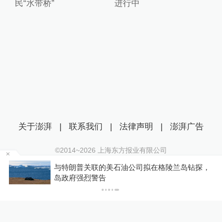
民“水带桥”
进行中
关于澎湃
|
联系我们
|
法律声明
|
澎湃广告
©2014~
2026
上海东方报业有限公司
沪ICP证：沪B2-20170116 | 沪ICP备14003370号
天
与特朗普关联的美石油公司拟在格陵兰岛钻探，
互联网新闻信息服务许可证：31120170006
岛政府强烈警告
沪公网安备 31010602000299号