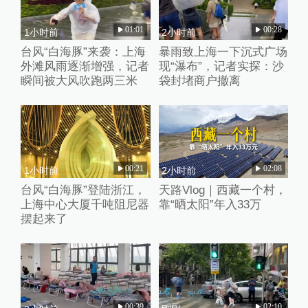
01:01
00:28
1小时前
2小时前
台风“白海豚”来袭：上海
暴雨致上海一下沉式广场
外滩风雨逐渐增强，记者
现“瀑布”，记者实探：沙
瞬间被大风吹跑两三米
袋封堵商户撤离
00:21
02:08
1小时前
2小时前
台风“白海豚”登陆浙江，
天路Vlog｜西藏一个村，
上海中心大厦千吨阻尼器
靠“晒太阳”年入33万
摆起来了
00:39
02:10