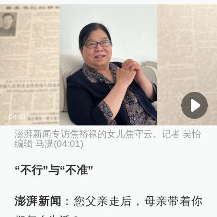
04:01
澎湃新闻专访焦裕禄的女儿焦守云。记者 吴怡
编辑 马潇(04:01)
“
不行
”与“不准”
澎湃新闻
：您父亲走后，母亲带着你