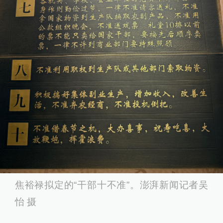
焦裕禄拟定的“干部十不准”。澎湃新闻记者吴
怡 摄