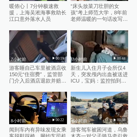
暖侬心丨7分钟极速救
“床头放菜刀壮胆的女
援，上海吴淞海事救助长
孩”考上师范大学，8年前
江口意外落水人员
老师温暖的一句话改写了
她的人生
00:19
00:44
7小时前
7小时前
游客睡自己车里被酒店收
新生儿入住月子会所仅4
150元“住宿费”，监管部
天，突发颅内出血被送进
门介入后酒店退款并赔偿
ICU，宝妈：监控拍到护
1000元
理人员扇婴儿耳光
00:22
00:38
8小时前
8小时前
闻到车内有异味发现女乘
游客驾车被困河道，乌鲁
客脱鞋踩椅，网约车司机
木齐一对父子骑马牵引救