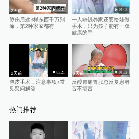
00:37
01:02
2天前
3天前
烫伤后这3样东西千万别
一人赚钱养家还要给娃做
涂，第2种家家都有
手术，只为孩子能有一双
健康的手
05:21
01:32
2天前
3天前
包皮手术，注意事项+常
反酸胃痛胃胀总反复患者
见疑问解答
苦不堪言
热门推荐