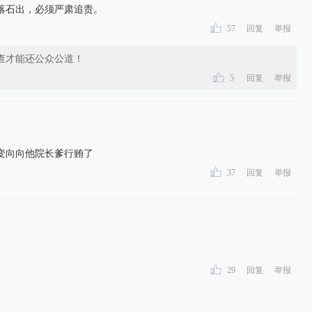
落石出，必须严肃追责。
57
回复
举报
查才能还公众公道！
5
回复
举报
变向向他院长爹行贿了
37
回复
举报
29
回复
举报