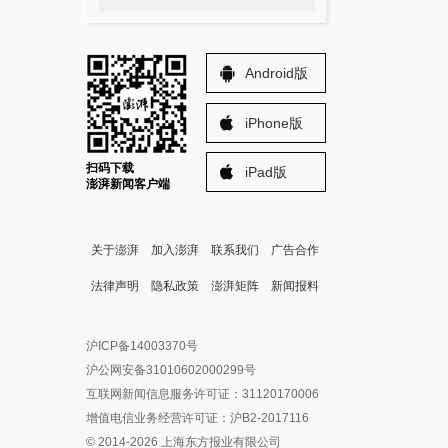
Android版
iPhone版
扫码下载
iPad版
澎湃新闻客户端
关于澎湃
加入澎湃
联系我们
广告合作
法律声明
隐私政策
澎湃矩阵
新闻报料
报料热线: 021-962866
澎湃新闻微博
沪ICP备14003370号
报料邮箱: news@thepaper.cn
澎湃新闻公众号
沪公网安备31010602000299号
澎湃新闻抖音号
互联网新闻信息服务许可证：31120170006
派生万物开放平台
增值电信业务经营许可证：沪B2-2017116
© 2014-
2026
上海东方报业有限公司
IP SHANGHAI