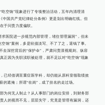
“吃空饷”现象进行了专项整治活动，五年内清理清
订的《中国共产党纪律处分条例》更是划出明确红线。但
在于问责力度偏软。
要求医院进一步规范内部管理，堵住管理漏洞”，但未
吃空饷”案例，多是轻描淡写、不了了之，退钱了事。
，不去深挖背后的“保护伞”，严肃问责漠视规则、纵容
真正因为失职渎职被处理，就不足以对“吃空饷”现象
，已经借调至重症医学科，却仍能从原科室领取绩效
领薪的遮掩；所谓“在岗”，成了挂名的走过场。
部为何无人制止？从人事部门的岗位安排，到财务部
责人的视而不见，层层失守，究竟是管理有漏洞，还