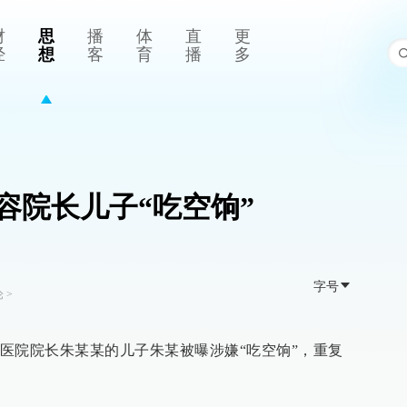
财
思
播
体
直
更
经
想
客
育
播
多
容院长儿子“吃空饷”
字号
论
>
医院院长朱某某的儿子朱某被曝涉嫌“吃空饷”，重复