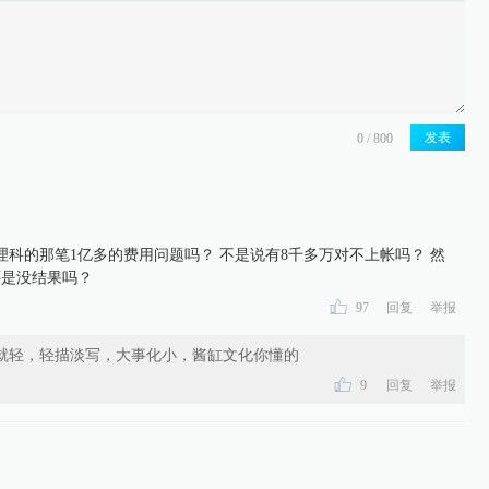
发表
科的那笔1亿多的费用问题吗？ 不是说有8千多万对不上帐吗？ 然
还是没结果吗？
97
回复
举报
就轻，轻描淡写，大事化小，酱缸文化你懂的
9
回复
举报