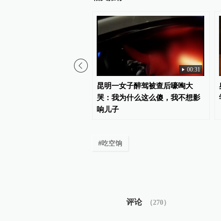
00:31
明、吴强坚决不插手干预工
昆明一女子醉驾被查后嚎啕大
”，西藏一医院公开书记院
哭：我为什么这么傻，我不想影
响儿子
#
吃空饷
评论
（
270
）