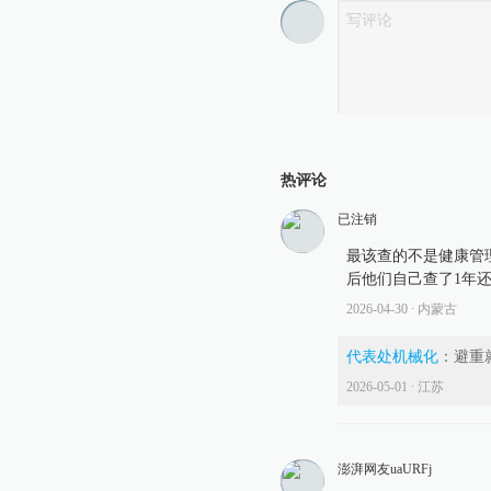
热评论
已注销
最该查的不是健康管理
后他们自己查了1年
2026-04-30
∙ 内蒙古
代表处机械化
：
避重
2026-05-01
∙ 江苏
澎湃网友uaURFj