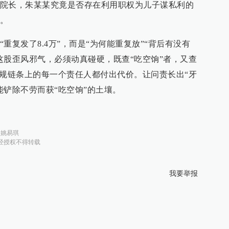
院长，朱某某究竟是否存在利用职权为儿子谋私利的
。
重复发了8.4万”，而是“为何能重复放”“背后有没有
这股歪风邪气，必须动真碰硬，既查“吃空饷”者，又查
违规链条上的每一个责任人都付出代价。让问责长出“牙
能铲除不劳而获“吃空饷”的土壤。
：
姚易琪
经授权不得转载
我要举报