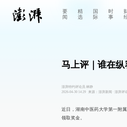
要
精
国
时
闻
选
际
事
马上评｜谁在纵
澎湃特约评论员 林静
2026-04-30 14:29
来源：
澎湃新闻
∙
澎湃评
近日，湖南中医药大学第一附属
领取奖金。