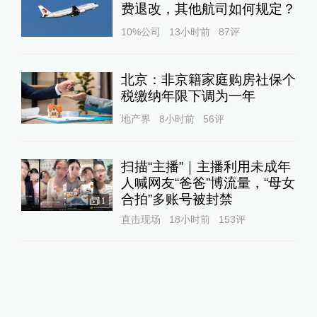
费退改，其他航司如何规定？
10%公司
13小时前
87
评
北京：非京籍家庭购房社保个
税缴纳年限下调为一年
地产界
8小时前
56
评
扫描“主播”｜主播利用未成年
人喊网友“爸爸”博流量，“母女
合拍”多账号被封禁
1
直击现场
18小时前
153
评