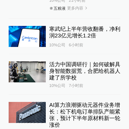
10%公司
21小时前
更多内容
五粮液
寒武纪上半年营收翻番，净利
润23亿元增长1.2倍
10%公司
6小时前
活力中国调研行｜如何破解具
身智能数据荒，合肥给机器人
建了所学校
10%公司
7小时前
AI算力浪潮驱动元器件业务增
长：松下机电订单排队产能紧
张，预计下半年原材料新一轮
涨价