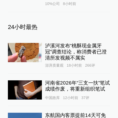
10%公司
8小时前
24小时最热
泸溪河发布“桃酥现金属牙
冠”调查结论，称消费者已澄
清所发视频不属实
澎湃质量观
18小时前
266
评
河南省2026年“三支一扶”笔试
成绩作废，将重新组织笔试
中国政库
12小时前
37
评
东航国内客票提前14天可免