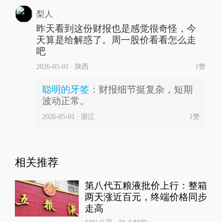
梨人
昨天看到这份财报也是感觉很奇怪，今
天算是给解惑了。周一股价看看怎么走
吧
2026-05-01
∙ 陕西
1赞
聪明的牙签
：
财报细节挺复杂，短期
波动正常。
2026-05-01
∙ 浙江
1
赞
相关推荐
第八代五粮液批价上行：整箱
两天涨近百元，终端价格同步
走高