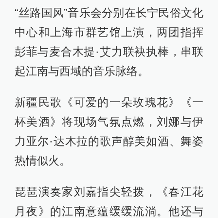
“丝路国风”音乐会分别在长宁民俗文化
中心和上海市群艺馆上演，两团指挥
彭菲与麦合木提·艾力联袂执棒，串联
起江南与西域的音乐脉络。
新疆民歌《可爱的一朵玫瑰花》《一
杯美酒》将现场气氛点燃，刘娜与伊
力亚尔·达木拉的歌声醇美如酒、舞姿
热情似火。
琵琶演奏家刘嘉指尖轻拨，《春江花
月夜》的江南意蕴缓缓流淌。他还与