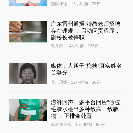
澎湃评论
13小时前
78
评
广东雷州通报“特教老师招聘
存在违规”：启动问责程序，
副校长被停职
教育家
14小时前
135
评
媒体：人贩子“梅姨”真实姓名
首曝光
直击现场
12小时前
50
评
澎湃回声｜多平台回应“假睫
毛胶水检出多种致癌、致敏
物”：正排查处置
澎湃质量观
15小时前
65
评