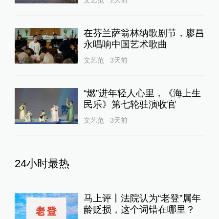
在芬兰萨翁林纳歌剧节，廖昌
永唱响中国艺术歌曲
文艺范
3天前
“燃”进年轻人心里，《海上生
民乐》第七轮驻演收官
文艺范
3天前
24小时最热
马上评丨法院认为“老登”属年
龄贬损，这个词错在哪里？