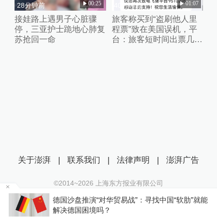
00:25
01:07
28分钟前
40分钟前
接娃路上遇男子心脏骤
旅客称买到“盗刷他人里
停，三亚护士跪地心肺复
程票”致在美国误机，平
苏抢回一命
台：旅客短时间出票几十
张且行程冲突，已清退涉
事供应票商
关于澎湃
|
联系我们
|
法律声明
|
澎湃广告
©2014~
2026
上海东方报业有限公司
沪ICP证：沪B2-20170116 | 沪ICP备14003370号
贸易战”：寻找中国“软肋”就能
多地志愿者协会更名为社
互联网新闻信息服务许可证：31120170006
会