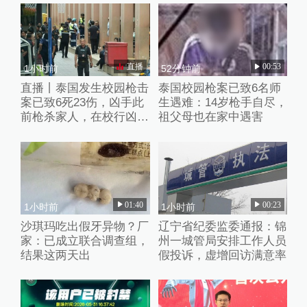
直播
00:53
1小时前
52分钟前
直播丨泰国发生校园枪击
泰国校园枪案已致6名师
案已致6死23伤，凶手此
生遇难：14岁枪手自尽，
前枪杀家人，在校行凶后
祖父母也在家中遇害
已自杀
01:40
00:23
1小时前
1小时前
沙琪玛吃出假牙异物？厂
辽宁省纪委监委通报：锦
家：已成立联合调查组，
州一城管局安排工作人员
结果这两天出
假投诉，虚增回访满意率