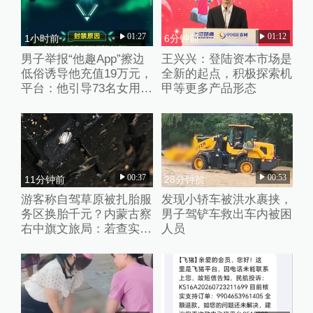
01:27
01:12
1小时前
6分钟前
男子举报“他趣App”擦边
王兴兴：登陆资本市场是
低俗诱导他充值19万元，
全新的起点，积极探索机
平台：他引导73名女用户
甲等更多产品形态
聊不雅话题
00:37
00:53
11分钟前
28分钟前
游客称自驾草原被扎胎服
发现小轿车被洪水裹挟，
务区换胎千元？内蒙古察
男子驾铲车救出车内被困
右中旗文旅局：若查实人
人员
为抛撒钉子将从重处理