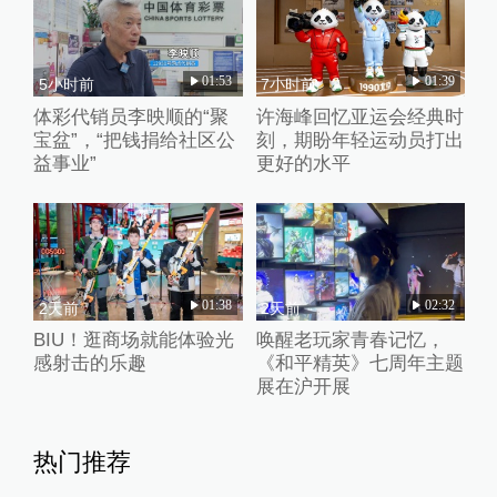
01:53
01:39
5小时前
7小时前
体彩代销员李映顺的“聚
许海峰回忆亚运会经典时
宝盆”，“把钱捐给社区公
刻，期盼年轻运动员打出
益事业”
更好的水平
01:38
02:32
2天前
2天前
BIU！逛商场就能体验光
唤醒老玩家青春记忆，
感射击的乐趣
《和平精英》七周年主题
展在沪开展
热门推荐