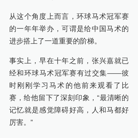
从这个角度上而言，环球马术冠军赛
的一年年举办，可谓是给中国马术的
进步搭上了一道重要的阶梯。
事实上，早在十年之前，张兴嘉就已
经和环球马术冠军赛有过交集——彼
时刚刚学习马术的他前来观看了比
赛，给他留下了深刻印象，“最清晰的
记忆就是感觉障碍好高，人和马都好
厉害。”