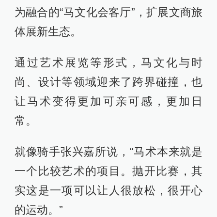
为融合的“马文化会客厅”，扩展文商旅
体展新生态。
通过艺术展览等形式，马文化与时
尚、设计等领域迎来了跨界碰撞，也
让马术变得更加可亲可感，更加日
常。
就像骑手张兴嘉所说，“马术本来就是
一个比较艺术的项目。抛开比赛，其
实这是一项可以让人很放松，很开心
的运动。”