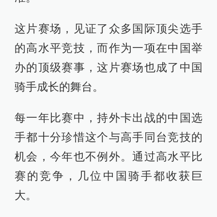
这片赛场，见证了众多国际顶尖选手
的高水平竞技，而作为一项在中国举
办的顶级赛事，这片赛场也成了中国
骑手成长的舞台。
每一年比赛中，持外卡出战的中国选
手都十分珍惜这个与高手同台竞技的
机会，今年也不例外。通过高水平比
赛的竞争，几位中国骑手都收获巨
大。