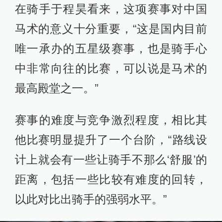
在骑手于程昊看来，这项赛事对中国
马术的意义十分重要，“这是国内目前
唯一承办的五星级赛事，也是骑手心
中非常向往的比赛，可以说是马术的
最高殿堂之一。”
赛事的难度与竞争激烈程度，相比其
他比赛明显提升了一个台阶，“路线设
计上就会有一些让骑手不那么‘舒服’的
距离，包括一些比较有难度的回转，
以此对比出骑手的强弱水平。”