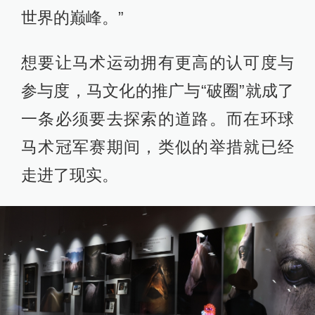
世界的巅峰。”
想要让马术运动拥有更高的认可度与
参与度，马文化的推广与“破圈”就成了
一条必须要去探索的道路。而在环球
马术冠军赛期间，类似的举措就已经
走进了现实。