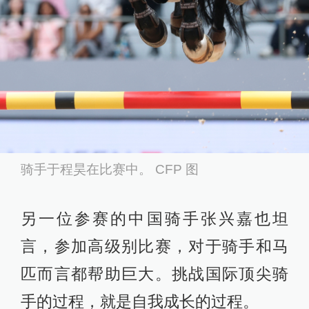
骑手于程昊在比赛中。 CFP 图
另一位参赛的中国骑手张兴嘉也坦
言，参加高级别比赛，对于骑手和马
匹而言都帮助巨大。挑战国际顶尖骑
手的过程，就是自我成长的过程。