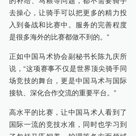
的补给、马粮等问题，都不需要骑手
去操心，让骑手可以把更多的精力投
入到备战和比赛中。服务的完善程度
是很多海外的比赛都做不到的。”
正如中国马术协会副秘书长陈九庆所
说，“这项赛事不仅是世界顶尖骑手同
场竞技的舞台，更是中国马术与国际
接轨、深化合作交流的重要平台。”
高水平的比赛，让中国马术人看到了
国际一流的竞技水准，同时也学习到