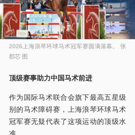
2026上海浪琴环球马术冠军赛圆满落幕。 张
郡芯 图
顶级赛事助力中国马术前进
作为国际马术联合会旗下最高五星级
别的马术障碍赛，上海浪琴环球马术
冠军赛无疑代表了这项运动的顶级水
准。