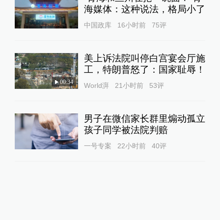
海媒体：这种说法，格局小了
中国政库
16小时前
75
评
美上诉法院叫停白宫宴会厅施
工，特朗普怒了：国家耻辱！
00:34
World湃
21小时前
53
评
男子在微信家长群里煽动孤立
孩子同学被法院判赔
一号专案
22小时前
40
评